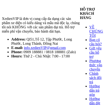
HỖ TRỢ
KHÁCH
HÀNG
XedienVIP là đơn vị cung cấp đa dạng các sản
phẩm xe điện có kiểu dáng và mẫu mã độc lạ, chúng
tôi nói KHÔNG với các sản phẩm đại trà. Hỗ trợ
VỀ
miễn phí vận chuyển, bảo hành dài hạn.
CHÚNG
TÔI
Address:
Ql51,Tổ 12, Tập Phước, Long
Bạn có
Phước, Long Thành, Đồng Nai
câu hỏi?
E-mail:
info.xedienVIP@gmail.com
Gửi yêu
Phone:
0909 188881 / 0818 188881 (Zalo)
cầu hỗ
Hours:
Thứ 2 - Chủ Nhật: 7:00 - 17:00
trợ
Phương
thức vận
chuyển
Chính
sách đổi
trả
Hướng
dẫn trả
góp
Hướng
dẫn đặt