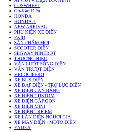
ATV/UTV ĐIỆN ĐỊA HÌNH
COSWHEEL
Go-Kart Điện
HONDA
HONDA-E
NEW ARRIVAL
PHỤ KIỆN XE ĐIỆN
PXID
SẢN PHẨM MỚI
SCOOTER ĐIỆN
SEGWAY NINEBOT
THƯƠNG HIỆU
VÁN LƯỚT SÓNG ĐIỆN
VÁN TRƯỢT ĐIỆN
VELOCIFERO
XE BUS ĐIỆN
XE ĐẠP ĐIỆN - TRỢ LỰC ĐIỆN
XE ĐIỆN CÂN BẰNG
XE ĐIỆN CUSTOM
XE ĐIỆN GẤP GỌN
XE ĐIỆN MINI
XE ĐIỆN TRẺ EM
XE LĂN ĐIỆN NGƯỜI GIÀ
XE MÁY ĐIỆN - MOTO ĐIỆN
YADEA