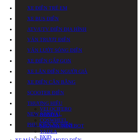
XE ĐIỆN TRẺ EM
XE BUS ĐIỆN
ATV/UTV ĐIỆN ĐỊA HÌNH
VÁN TRƯỢT ĐIỆN
VÁN LƯỚT SÓNG ĐIỆN
XE ĐIỆN GẤP GỌN
XE LĂN ĐIỆN NGƯỜI GIÀ
XE ĐIỆN CÂN BẰNG
SCOOTER ĐIỆN
THƯƠNG HIỆU
VELOCIFERO
NEW ARRIVAL
HONDA
COSWHEEL
PHỤ KIỆN XE ĐIỆN
SEGWAY NINEBOT
YADEA
PXID