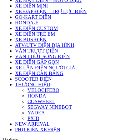
XE MÁY ĐIỆN – MOTO ĐIỆN
XE ĐIỆN MINI
XE ĐẠP ĐIỆN – TRỢ LỰC ĐIỆN
GO-KART ĐIỆN
HONDA-E
XE ĐIỆN CUSTOM
XE ĐIỆN TRẺ EM
XE BUS ĐIỆN
ATV/UTV ĐIỆN ĐỊA HÌNH
VÁN TRƯỢT ĐIỆN
VÁN LƯỚT SÓNG ĐIỆN
XE ĐIỆN GẤP GỌN
XE LĂN ĐIỆN NGƯỜI GIÀ
XE ĐIỆN CÂN BẰNG
SCOOTER ĐIỆN
THƯƠNG HIỆU
VELOCIFERO
HONDA
COSWHEEL
SEGWAY NINEBOT
YADEA
PXID
NEW ARRIVAL
PHỤ KIỆN XE ĐIỆN