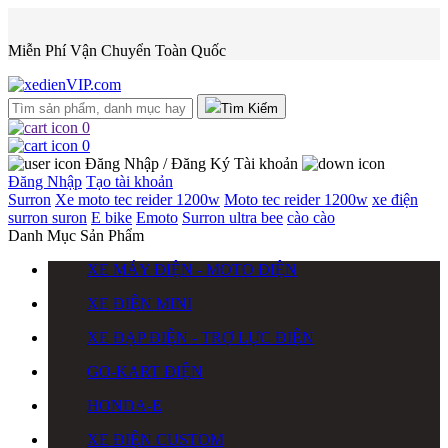
Miễn Phí Vận Chuyển Toàn Quốc
Tìm Kiếm
0
0
Đăng Nhập / Đăng Ký
Tài khoản
Đăng Nhập
Tạo tài khoản
Surron
Xe moto tec reider 1200w
Moto tec reider 1200w
xe điện
surron
suron
E bike
Emoto
Surron ultra bee
cào cào
Danh Mục Sản Phẩm
XE MÁY ĐIỆN - MOTO ĐIỆN
XE ĐIỆN MINI
XE ĐẠP ĐIỆN - TRỢ LỰC ĐIỆN
GO-KART ĐIỆN
HONDA-E
XE ĐIỆN CUSTOM