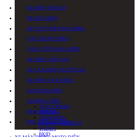
XE ĐIỆN TRẺ EM
XE BUS ĐIỆN
ATV/UTV ĐIỆN ĐỊA HÌNH
VÁN TRƯỢT ĐIỆN
VÁN LƯỚT SÓNG ĐIỆN
XE ĐIỆN GẤP GỌN
XE LĂN ĐIỆN NGƯỜI GIÀ
XE ĐIỆN CÂN BẰNG
SCOOTER ĐIỆN
THƯƠNG HIỆU
VELOCIFERO
NEW ARRIVAL
HONDA
COSWHEEL
PHỤ KIỆN XE ĐIỆN
SEGWAY NINEBOT
YADEA
PXID