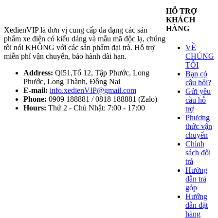
HỖ TRỢ
KHÁCH
HÀNG
XedienVIP là đơn vị cung cấp đa dạng các sản
phẩm xe điện có kiểu dáng và mẫu mã độc lạ, chúng
tôi nói KHÔNG với các sản phẩm đại trà. Hỗ trợ
VỀ
miễn phí vận chuyển, bảo hành dài hạn.
CHÚNG
TÔI
Address:
Ql51,Tổ 12, Tập Phước, Long
Bạn có
Phước, Long Thành, Đồng Nai
câu hỏi?
E-mail:
info.xedienVIP@gmail.com
Gửi yêu
Phone:
0909 188881 / 0818 188881 (Zalo)
cầu hỗ
Hours:
Thứ 2 - Chủ Nhật: 7:00 - 17:00
trợ
Phương
thức vận
chuyển
Chính
sách đổi
trả
Hướng
dẫn trả
góp
Hướng
dẫn đặt
hàng