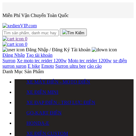
Miễn Phí Vận Chuyển Toàn Quốc
Tìm Kiếm
0
0
Đăng Nhập / Đăng Ký
Tài khoản
Đăng Nhập
Tạo tài khoản
Surron
Xe moto tec reider 1200w
Moto tec reider 1200w
xe điện
surron
suron
E bike
Emoto
Surron ultra bee
cào cào
Danh Mục Sản Phẩm
XE MÁY ĐIỆN - MOTO ĐIỆN
XE ĐIỆN MINI
XE ĐẠP ĐIỆN - TRỢ LỰC ĐIỆN
GO-KART ĐIỆN
HONDA-E
XE ĐIỆN CUSTOM