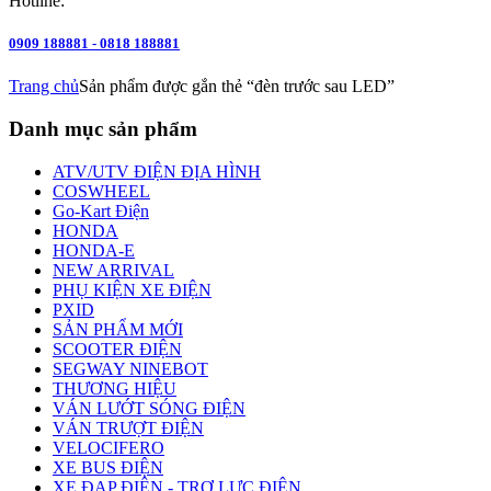
Hotline:
0909 188881 - 0818 188881
Trang chủ
Sản phẩm được gắn thẻ “đèn trước sau LED”
Danh mục sản phẩm
ATV/UTV ĐIỆN ĐỊA HÌNH
COSWHEEL
Go-Kart Điện
HONDA
HONDA-E
NEW ARRIVAL
PHỤ KIỆN XE ĐIỆN
PXID
SẢN PHẨM MỚI
SCOOTER ĐIỆN
SEGWAY NINEBOT
THƯƠNG HIỆU
VÁN LƯỚT SÓNG ĐIỆN
VÁN TRƯỢT ĐIỆN
VELOCIFERO
XE BUS ĐIỆN
XE ĐẠP ĐIỆN - TRỢ LỰC ĐIỆN