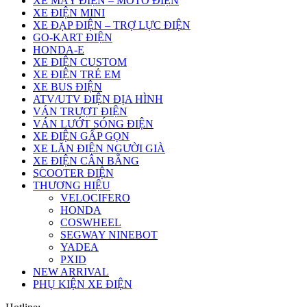
XE MÁY ĐIỆN – MOTO ĐIỆN
XE ĐIỆN MINI
XE ĐẠP ĐIỆN – TRỢ LỰC ĐIỆN
GO-KART ĐIỆN
HONDA-E
XE ĐIỆN CUSTOM
XE ĐIỆN TRẺ EM
XE BUS ĐIỆN
ATV/UTV ĐIỆN ĐỊA HÌNH
VÁN TRƯỢT ĐIỆN
VÁN LƯỚT SÓNG ĐIỆN
XE ĐIỆN GẤP GỌN
XE LĂN ĐIỆN NGƯỜI GIÀ
XE ĐIỆN CÂN BẰNG
SCOOTER ĐIỆN
THƯƠNG HIỆU
VELOCIFERO
HONDA
COSWHEEL
SEGWAY NINEBOT
YADEA
PXID
NEW ARRIVAL
PHỤ KIỆN XE ĐIỆN