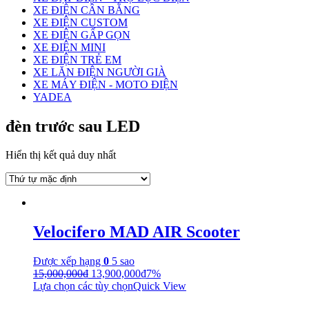
XE ĐIỆN CÂN BẰNG
XE ĐIỆN CUSTOM
XE ĐIỆN GẤP GỌN
XE ĐIỆN MINI
XE ĐIỆN TRẺ EM
XE LĂN ĐIỆN NGƯỜI GIÀ
XE MÁY ĐIỆN - MOTO ĐIỆN
YADEA
đèn trước sau LED
Hiển thị kết quả duy nhất
Velocifero MAD AIR Scooter
Được xếp hạng
0
5 sao
15,000,000
₫
13,900,000
₫
7%
Lựa chọn các tùy chọn
Quick View