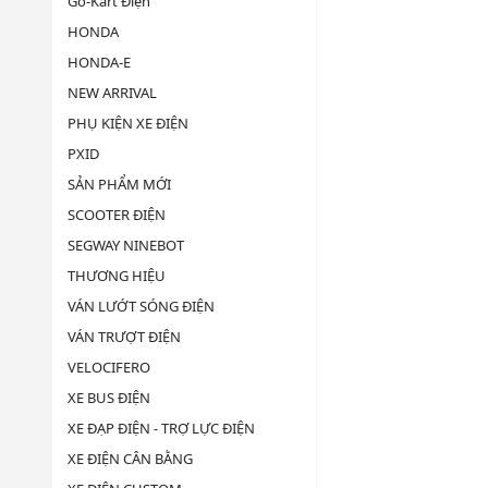
Go-Kart Điện
HONDA
HONDA-E
NEW ARRIVAL
PHỤ KIỆN XE ĐIỆN
PXID
SẢN PHẨM MỚI
SCOOTER ĐIỆN
SEGWAY NINEBOT
THƯƠNG HIỆU
VÁN LƯỚT SÓNG ĐIỆN
VÁN TRƯỢT ĐIỆN
VELOCIFERO
XE BUS ĐIỆN
XE ĐẠP ĐIỆN - TRỢ LỰC ĐIỆN
XE ĐIỆN CÂN BẰNG