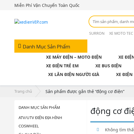
Miễn Phí Vận Chuyển Toàn Quốc
SURRON
XE MOTO TEC
Danh Mục Sản Phẩm
XE MÁY ĐIỆN – MOTO ĐIỆN
XE ĐIỆ
XE ĐIỆN TRẺ EM
XE BUS ĐIỆN
XE LĂN ĐIỆN NGƯỜI GIÀ
XE ĐIỆN
Trang chủ
Sản phẩm được gắn thẻ “động cơ điện”
DANH MỤC SẢN PHẨM
động cơ đi
ATV/UTV ĐIỆN ĐỊA HÌNH
COSWHEEL
Không tìm thấ