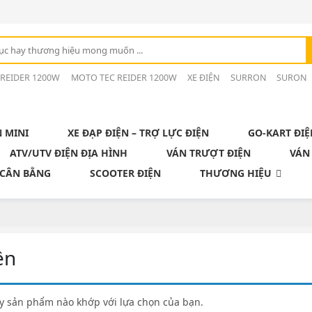
 REIDER 1200W
MOTO TEC REIDER 1200W
XE ĐIỆN
SURRON
SURON
N MINI
XE ĐẠP ĐIỆN – TRỢ LỰC ĐIỆN
GO-KART ĐIỆ
ATV/UTV ĐIỆN ĐỊA HÌNH
VÁN TRƯỢT ĐIỆN
VÁN
 CÂN BẰNG
SCOOTER ĐIỆN
THƯƠNG HIỆU
ện
y sản phẩm nào khớp với lựa chọn của bạn.