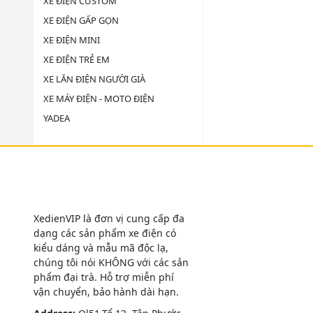
XE ĐIỆN CUSTOM
XE ĐIỆN GẤP GỌN
XE ĐIỆN MINI
XE ĐIỆN TRẺ EM
XE LĂN ĐIỆN NGƯỜI GIÀ
XE MÁY ĐIỆN - MOTO ĐIỆN
YADEA
XedienVIP là đơn vị cung cấp đa
dạng các sản phẩm xe điện có
kiểu dáng và mẫu mã độc lạ,
chúng tôi nói KHÔNG với các sản
phẩm đại trà. Hỗ trợ miễn phí
vận chuyển, bảo hành dài hạn.