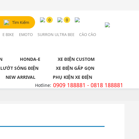
Đăng Nhập / Đăng Ký
0
0
Tìm Kiếm
Tài khoản
E BIKE
EMOTO
SURRON ULTRA BEE
CÀO CÀO
N
HONDA-E
XE ĐIỆN CUSTOM
 LƯỚT SÓNG ĐIỆN
XE ĐIỆN GẤP GỌN
NEW ARRIVAL
PHỤ KIỆN XE ĐIỆN
0909 188881 - 0818 188881
Hotline: