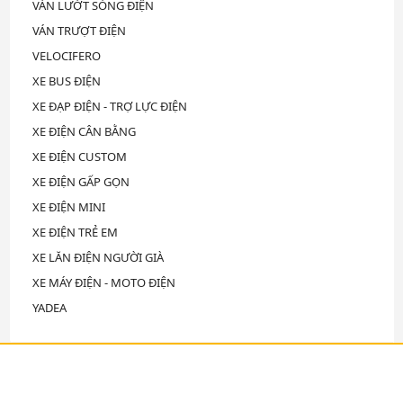
VÁN LƯỚT SÓNG ĐIỆN
VÁN TRƯỢT ĐIỆN
VELOCIFERO
XE BUS ĐIỆN
XE ĐẠP ĐIỆN - TRỢ LỰC ĐIỆN
XE ĐIỆN CÂN BẰNG
XE ĐIỆN CUSTOM
XE ĐIỆN GẤP GỌN
XE ĐIỆN MINI
XE ĐIỆN TRẺ EM
XE LĂN ĐIỆN NGƯỜI GIÀ
XE MÁY ĐIỆN - MOTO ĐIỆN
YADEA