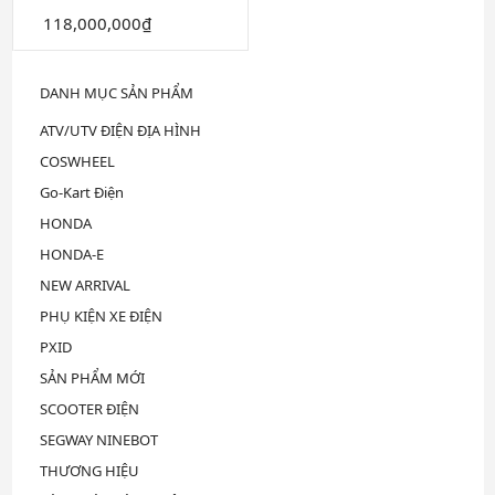
Được
118,000,000
₫
xếp
hạng
0
5
DANH MỤC SẢN PHẨM
sao
ATV/UTV ĐIỆN ĐỊA HÌNH
COSWHEEL
Go-Kart Điện
HONDA
HONDA-E
NEW ARRIVAL
PHỤ KIỆN XE ĐIỆN
PXID
SẢN PHẨM MỚI
SCOOTER ĐIỆN
SEGWAY NINEBOT
THƯƠNG HIỆU