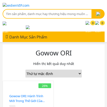
0
0
Đăng Nhập / Đăng Ký
Tài khoản
Danh Mục Sản Phẩm
Gowow ORI
Hiển thị kết quả duy nhất
28%
Gowow ORI: Hành Trình
Mới Trong Thế Giới Của
Cào Cào Điện