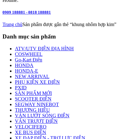
Hotline:
0909 188881 - 0818 188881
Trang chủ
Sản phẩm được gắn thẻ “khung nhôm hợp kim”
Danh mục sản phẩm
ATV/UTV ĐIỆN ĐỊA HÌNH
COSWHEEL
Go-Kart Điện
HONDA
HONDA-E
NEW ARRIVAL
PHỤ KIỆN XE ĐIỆN
PXID
SẢN PHẨM MỚI
SCOOTER ĐIỆN
SEGWAY NINEBOT
THƯƠNG HIỆU
VÁN LƯỚT SÓNG ĐIỆN
VÁN TRƯỢT ĐIỆN
VELOCIFERO
XE BUS ĐIỆN
XE ĐẠP ĐIỆN - TRỢ LỰC ĐIỆN