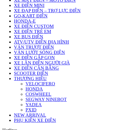
XE MÁY ĐIỆN – MOTO ĐIỆN
XE ĐIỆN MINI
XE ĐẠP ĐIỆN – TRỢ LỰC ĐIỆN
GO-KART ĐIỆN
HONDA-E
XE ĐIỆN CUSTOM
XE ĐIỆN TRẺ EM
XE BUS ĐIỆN
ATV/UTV ĐIỆN ĐỊA HÌNH
VÁN TRƯỢT ĐIỆN
VÁN LƯỚT SÓNG ĐIỆN
XE ĐIỆN GẤP GỌN
XE LĂN ĐIỆN NGƯỜI GIÀ
XE ĐIỆN CÂN BẰNG
SCOOTER ĐIỆN
THƯƠNG HIỆU
VELOCIFERO
HONDA
COSWHEEL
SEGWAY NINEBOT
YADEA
PXID
NEW ARRIVAL
PHỤ KIỆN XE ĐIỆN