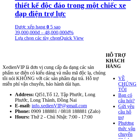
thiết kế độc đáo trong một chiếc xe
đạp điện trợ lực
Được xếp hạng
0
5 sao
39,000,000
₫
–
48,000,000
₫
%
Lựa chọn các tùy chọn
Quick View
HỖ TRỢ
KHÁCH
HÀNG
XedienVIP là đơn vị cung cấp đa dạng các sản
phẩm xe điện có kiểu dáng và mẫu mã độc lạ, chúng
tôi nói KHÔNG với các sản phẩm đại trà. Hỗ trợ
VỀ
miễn phí vận chuyển, bảo hành dài hạn.
CHÚNG
TÔI
Address:
Ql51,Tổ 12, Tập Phước, Long
Bạn có
Phước, Long Thành, Đồng Nai
câu hỏi?
E-mail:
info.xedienVIP@gmail.com
Gửi yêu
Phone:
0909 188881 / 0818 188881 (Zalo)
cầu hỗ
Hours:
Thứ 2 - Chủ Nhật: 7:00 - 17:00
trợ
Phương
thức vận
chuyển