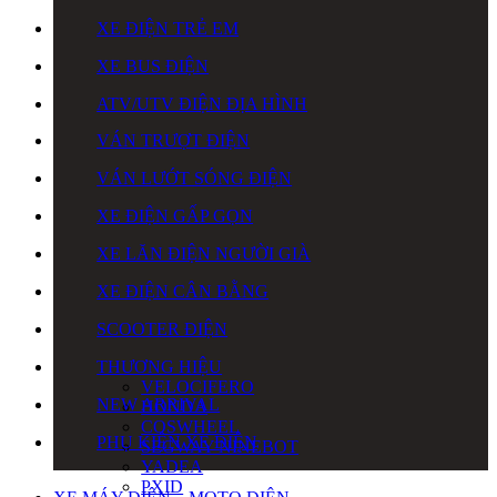
XE ĐIỆN TRẺ EM
XE BUS ĐIỆN
ATV/UTV ĐIỆN ĐỊA HÌNH
VÁN TRƯỢT ĐIỆN
VÁN LƯỚT SÓNG ĐIỆN
XE ĐIỆN GẤP GỌN
XE LĂN ĐIỆN NGƯỜI GIÀ
XE ĐIỆN CÂN BẰNG
SCOOTER ĐIỆN
THƯƠNG HIỆU
VELOCIFERO
NEW ARRIVAL
HONDA
COSWHEEL
PHỤ KIỆN XE ĐIỆN
SEGWAY NINEBOT
YADEA
PXID