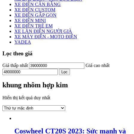
XE ĐIỆN CÂN BẰNG
XE ĐIỆN CUSTOM
XE ĐIỆN GẤP GỌN
XE ĐIỆN MINI
XE ĐIỆN TRẺ EM
XE LĂN ĐIỆN NGƯỜI GIÀ
XE MÁY ĐIỆN - MOTO ĐIỆN
YADEA
Lọc theo giá
Giá thấp nhất
Giá cao nhất
Lọc
khung nhôm hợp kim
Hiển thị kết quả duy nhất
Coswheel CT20S 2023: Sức mạnh và