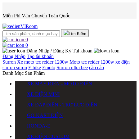
Miễn Phí Vận Chuyển Toàn Quốc
Tìm Kiếm
0
0
Đăng Nhập / Đăng Ký
Tài khoản
Đăng Nhập
Tạo tài khoản
Surron
Xe moto tec reider 1200w
Moto tec reider 1200w
xe điện
surron
suron
E bike
Emoto
Surron ultra bee
cào cào
Danh Mục Sản Phẩm
XE MÁY ĐIỆN - MOTO ĐIỆN
XE ĐIỆN MINI
XE ĐẠP ĐIỆN - TRỢ LỰC ĐIỆN
GO-KART ĐIỆN
HONDA-E
XE ĐIỆN CUSTOM