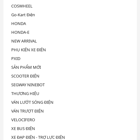
COSWHEEL
Go-Kart Điện
HONDA
HONDA-E
NEW ARRIVAL
PHỤ KIỆN XE ĐIỆN
PXID
SẢN PHẨM MỚI
SCOOTER ĐIỆN
SEGWAY NINEBOT
THƯƠNG HIỆU
VÁN LƯỚT SÓNG ĐIỆN
VÁN TRƯỢT ĐIỆN
VELOCIFERO
XE BUS ĐIỆN
XE ĐẠP ĐIỆN - TRỢ LỰC ĐIỆN