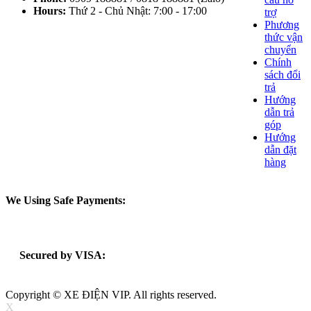
Hours:
Thứ 2 - Chủ Nhật: 7:00 - 17:00
trợ
Phương
thức vận
chuyển
Chính
sách đổi
trả
Hướng
dẫn trả
góp
Hướng
dẫn đặt
hàng
We Using Safe Payments:
Secured by VISA:
Copyright © XE ĐIỆN VIP. All rights reserved.
X