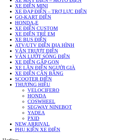
XE MÁY ĐIỆN – MOTO ĐIỆN
XE ĐIỆN MINI
XE ĐẠP ĐIỆN – TRỢ LỰC ĐIỆN
GO-KART ĐIỆN
HONDA-E
XE ĐIỆN CUSTOM
XE ĐIỆN TRẺ EM
XE BUS ĐIỆN
ATV/UTV ĐIỆN ĐỊA HÌNH
VÁN TRƯỢT ĐIỆN
VÁN LƯỚT SÓNG ĐIỆN
XE ĐIỆN GẤP GỌN
XE LĂN ĐIỆN NGƯỜI GIÀ
XE ĐIỆN CÂN BẰNG
SCOOTER ĐIỆN
THƯƠNG HIỆU
VELOCIFERO
HONDA
COSWHEEL
SEGWAY NINEBOT
YADEA
PXID
NEW ARRIVAL
PHỤ KIỆN XE ĐIỆN