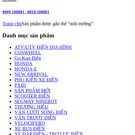
Hotline:
0909 188881 - 0818 188881
Trang chủ
Sản phẩm được gắn thẻ “môi trường”
Danh mục sản phẩm
ATV/UTV ĐIỆN ĐỊA HÌNH
COSWHEEL
Go-Kart Điện
HONDA
HONDA-E
NEW ARRIVAL
PHỤ KIỆN XE ĐIỆN
PXID
SẢN PHẨM MỚI
SCOOTER ĐIỆN
SEGWAY NINEBOT
THƯƠNG HIỆU
VÁN LƯỚT SÓNG ĐIỆN
VÁN TRƯỢT ĐIỆN
VELOCIFERO
XE BUS ĐIỆN
XE ĐẠP ĐIỆN - TRỢ LỰC ĐIỆN