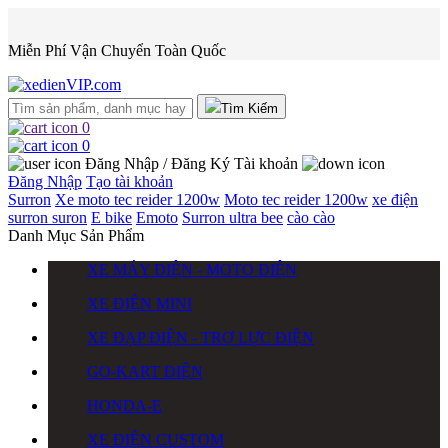
Miễn Phí Vận Chuyển Toàn Quốc
Tìm Kiếm
0
0
Đăng Nhập / Đăng Ký
Tài khoản
Đăng Nhập
Tạo tài khoản
Surron
Xe moto tec reider 1200w
Moto tec reider 1200w
xe điện
surron
suron
E bike
Emoto
Surron ultra bee
cào cào
Danh Mục Sản Phẩm
XE MÁY ĐIỆN - MOTO ĐIỆN
XE ĐIỆN MINI
XE ĐẠP ĐIỆN - TRỢ LỰC ĐIỆN
GO-KART ĐIỆN
HONDA-E
XE ĐIỆN CUSTOM