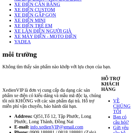
XE ĐIỆN CÂN BẰNG
XE ĐIỆN CUSTOM
XE ĐIỆN GẤP GỌN
XE ĐIỆN MINI
XE ĐIỆN TRẺ EM
XE LĂN ĐIỆN NGƯỜI GIÀ
XE MÁY ĐIỆN - MOTO ĐIỆN
YADEA
môi trường
Không tìm thấy sản phẩm nào khớp với lựa chọn của bạn.
HỖ TRỢ
KHÁCH
HÀNG
XedienVIP là đơn vị cung cấp đa dạng các sản
phẩm xe điện có kiểu dáng và mẫu mã độc lạ, chúng
tôi nói KHÔNG với các sản phẩm đại trà. Hỗ trợ
VỀ
miễn phí vận chuyển, bảo hành dài hạn.
CHÚNG
TÔI
Address:
Ql51,Tổ 12, Tập Phước, Long
Bạn có
Phước, Long Thành, Đồng Nai
câu hỏi?
E-mail:
info.xedienVIP@gmail.com
Gửi yêu
Phone:
0909 188881 / 0818 188881 (Zalo)
cầu hỗ