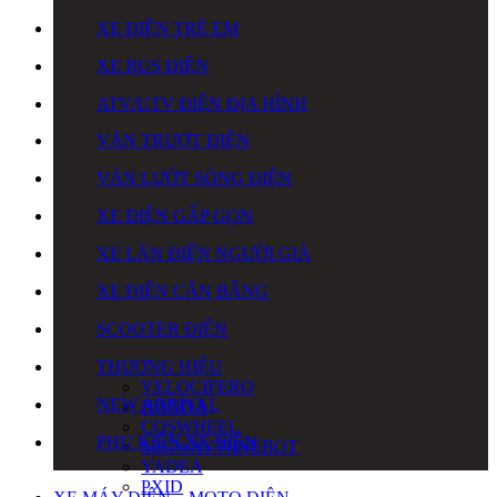
XE ĐIỆN TRẺ EM
XE BUS ĐIỆN
ATV/UTV ĐIỆN ĐỊA HÌNH
VÁN TRƯỢT ĐIỆN
VÁN LƯỚT SÓNG ĐIỆN
XE ĐIỆN GẤP GỌN
XE LĂN ĐIỆN NGƯỜI GIÀ
XE ĐIỆN CÂN BẰNG
SCOOTER ĐIỆN
THƯƠNG HIỆU
VELOCIFERO
NEW ARRIVAL
HONDA
COSWHEEL
PHỤ KIỆN XE ĐIỆN
SEGWAY NINEBOT
YADEA
PXID