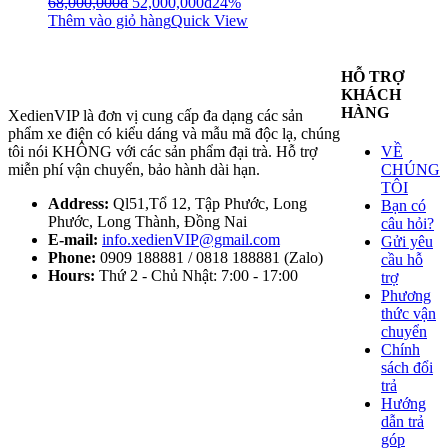
68,000,000
₫
52,000,000
₫
24%
Thêm vào giỏ hàng
Quick View
HỖ TRỢ
KHÁCH
HÀNG
XedienVIP là đơn vị cung cấp đa dạng các sản
phẩm xe điện có kiểu dáng và mẫu mã độc lạ, chúng
tôi nói KHÔNG với các sản phẩm đại trà. Hỗ trợ
VỀ
miễn phí vận chuyển, bảo hành dài hạn.
CHÚNG
TÔI
Address:
Ql51,Tổ 12, Tập Phước, Long
Bạn có
Phước, Long Thành, Đồng Nai
câu hỏi?
E-mail:
info.xedienVIP@gmail.com
Gửi yêu
Phone:
0909 188881 / 0818 188881 (Zalo)
cầu hỗ
Hours:
Thứ 2 - Chủ Nhật: 7:00 - 17:00
trợ
Phương
thức vận
chuyển
Chính
sách đổi
trả
Hướng
dẫn trả
góp