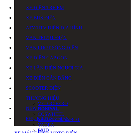
XE ĐIỆN TRẺ EM
XE BUS ĐIỆN
ATV/UTV ĐIỆN ĐỊA HÌNH
VÁN TRƯỢT ĐIỆN
VÁN LƯỚT SÓNG ĐIỆN
XE ĐIỆN GẤP GỌN
XE LĂN ĐIỆN NGƯỜI GIÀ
XE ĐIỆN CÂN BẰNG
SCOOTER ĐIỆN
THƯƠNG HIỆU
VELOCIFERO
NEW ARRIVAL
HONDA
COSWHEEL
PHỤ KIỆN XE ĐIỆN
SEGWAY NINEBOT
YADEA
PXID