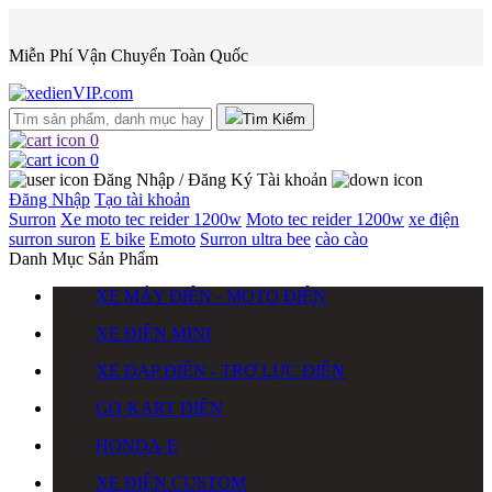
Miễn Phí Vận Chuyển Toàn Quốc
Tìm Kiếm
0
0
Đăng Nhập / Đăng Ký
Tài khoản
Đăng Nhập
Tạo tài khoản
Surron
Xe moto tec reider 1200w
Moto tec reider 1200w
xe điện
surron
suron
E bike
Emoto
Surron ultra bee
cào cào
Danh Mục Sản Phẩm
XE MÁY ĐIỆN - MOTO ĐIỆN
XE ĐIỆN MINI
XE ĐẠP ĐIỆN - TRỢ LỰC ĐIỆN
GO-KART ĐIỆN
HONDA-E
XE ĐIỆN CUSTOM