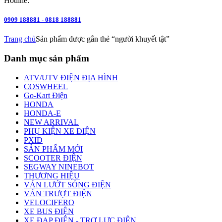
Hotline:
0909 188881 - 0818 188881
Trang chủ
Sản phẩm được gắn thẻ “người khuyết tật”
Danh mục sản phẩm
ATV/UTV ĐIỆN ĐỊA HÌNH
COSWHEEL
Go-Kart Điện
HONDA
HONDA-E
NEW ARRIVAL
PHỤ KIỆN XE ĐIỆN
PXID
SẢN PHẨM MỚI
SCOOTER ĐIỆN
SEGWAY NINEBOT
THƯƠNG HIỆU
VÁN LƯỚT SÓNG ĐIỆN
VÁN TRƯỢT ĐIỆN
VELOCIFERO
XE BUS ĐIỆN
XE ĐẠP ĐIỆN - TRỢ LỰC ĐIỆN