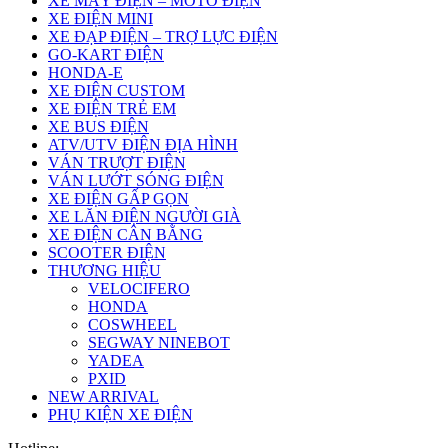
XE MÁY ĐIỆN – MOTO ĐIỆN
XE ĐIỆN MINI
XE ĐẠP ĐIỆN – TRỢ LỰC ĐIỆN
GO-KART ĐIỆN
HONDA-E
XE ĐIỆN CUSTOM
XE ĐIỆN TRẺ EM
XE BUS ĐIỆN
ATV/UTV ĐIỆN ĐỊA HÌNH
VÁN TRƯỢT ĐIỆN
VÁN LƯỚT SÓNG ĐIỆN
XE ĐIỆN GẤP GỌN
XE LĂN ĐIỆN NGƯỜI GIÀ
XE ĐIỆN CÂN BẰNG
SCOOTER ĐIỆN
THƯƠNG HIỆU
VELOCIFERO
HONDA
COSWHEEL
SEGWAY NINEBOT
YADEA
PXID
NEW ARRIVAL
PHỤ KIỆN XE ĐIỆN