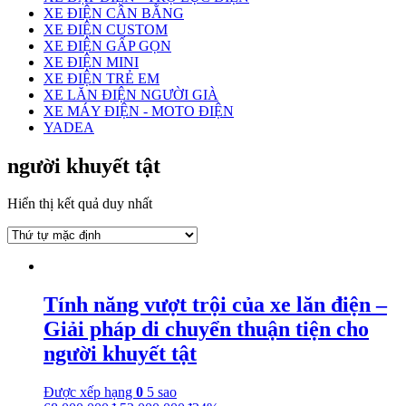
XE ĐIỆN CÂN BẰNG
XE ĐIỆN CUSTOM
XE ĐIỆN GẤP GỌN
XE ĐIỆN MINI
XE ĐIỆN TRẺ EM
XE LĂN ĐIỆN NGƯỜI GIÀ
XE MÁY ĐIỆN - MOTO ĐIỆN
YADEA
người khuyết tật
Hiển thị kết quả duy nhất
Tính năng vượt trội của xe lăn điện –
Giải pháp di chuyển thuận tiện cho
người khuyết tật
Được xếp hạng
0
5 sao