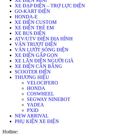
XE ĐIỆN MINI
XE ĐẠP ĐIỆN – TRỢ LỰC ĐIỆN
GO-KART ĐIỆN
HONDA-E
XE ĐIỆN CUSTOM
XE ĐIỆN TRẺ EM
XE BUS ĐIỆN
ATV/UTV ĐIỆN ĐỊA HÌNH
VÁN TRƯỢT ĐIỆN
VÁN LƯỚT SÓNG ĐIỆN
XE ĐIỆN GẤP GỌN
XE LĂN ĐIỆN NGƯỜI GIÀ
XE ĐIỆN CÂN BẰNG
SCOOTER ĐIỆN
THƯƠNG HIỆU
VELOCIFERO
HONDA
COSWHEEL
SEGWAY NINEBOT
YADEA
PXID
NEW ARRIVAL
PHỤ KIỆN XE ĐIỆN
Hotline: