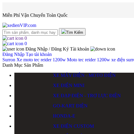
Miễn Phí Vận Chuyển Toàn Quốc
Tìm Kiếm
0
0
Đăng Nhập / Đăng Ký
Tài khoản
Đăng Nhập
Tạo tài khoản
Surron
Xe moto tec reider 1200w
Moto tec reider 1200w
xe điện
sur
Danh Mục Sản Phẩm
XE MÁY ĐIỆN - MOTO ĐIỆN
XE ĐIỆN MINI
XE ĐẠP ĐIỆN - TRỢ LỰC ĐIỆN
GO-KART ĐIỆN
HONDA-E
XE ĐIỆN CUSTOM