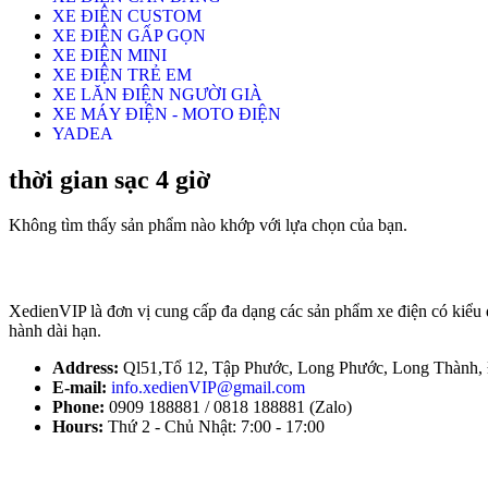
XE ĐIỆN CUSTOM
XE ĐIỆN GẤP GỌN
XE ĐIỆN MINI
XE ĐIỆN TRẺ EM
XE LĂN ĐIỆN NGƯỜI GIÀ
XE MÁY ĐIỆN - MOTO ĐIỆN
YADEA
thời gian sạc 4 giờ
Không tìm thấy sản phẩm nào khớp với lựa chọn của bạn.
XedienVIP là đơn vị cung cấp đa dạng các sản phẩm xe điện có kiểu
hành dài hạn.
Address:
Ql51,Tổ 12, Tập Phước, Long Phước, Long Thành,
E-mail:
info.xedienVIP@gmail.com
Phone:
0909 188881 / 0818 188881 (Zalo)
Hours:
Thứ 2 - Chủ Nhật: 7:00 - 17:00