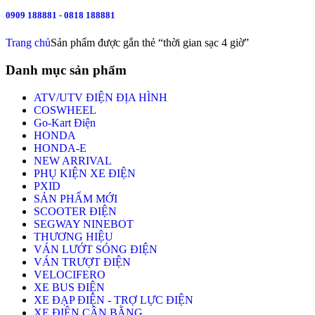
0909 188881 - 0818 188881
Trang chủ
Sản phẩm được gắn thẻ “thời gian sạc 4 giờ”
Danh mục sản phẩm
ATV/UTV ĐIỆN ĐỊA HÌNH
COSWHEEL
Go-Kart Điện
HONDA
HONDA-E
NEW ARRIVAL
PHỤ KIỆN XE ĐIỆN
PXID
SẢN PHẨM MỚI
SCOOTER ĐIỆN
SEGWAY NINEBOT
THƯƠNG HIỆU
VÁN LƯỚT SÓNG ĐIỆN
VÁN TRƯỢT ĐIỆN
VELOCIFERO
XE BUS ĐIỆN
XE ĐẠP ĐIỆN - TRỢ LỰC ĐIỆN
XE ĐIỆN CÂN BẰNG