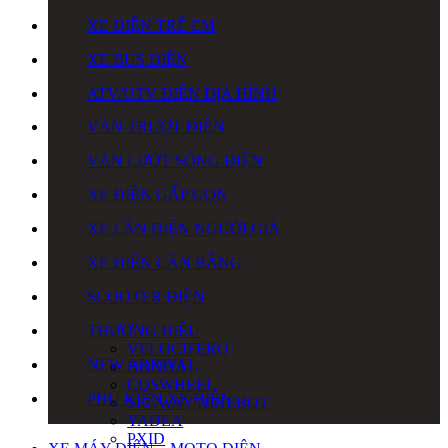
XE ĐIỆN TRẺ EM
XE BUS ĐIỆN
ATV/UTV ĐIỆN ĐỊA HÌNH
VÁN TRƯỢT ĐIỆN
VÁN LƯỚT SÓNG ĐIỆN
XE ĐIỆN GẤP GỌN
XE LĂN ĐIỆN NGƯỜI GIÀ
XE ĐIỆN CÂN BẰNG
SCOOTER ĐIỆN
THƯƠNG HIỆU
VELOCIFERO
NEW ARRIVAL
HONDA
COSWHEEL
PHỤ KIỆN XE ĐIỆN
SEGWAY NINEBOT
YADEA
PXID