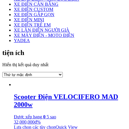
XE ĐIỆN CÂN BẰNG
XE ĐIỆN CUSTOM
XE ĐIỆN GẤP GỌN
XE ĐIỆN MINI
XE ĐIỆN TRẺ EM
XE LĂN ĐIỆN NGƯỜI GIÀ
XE MÁY ĐIỆN - MOTO ĐIỆN
YADEA
tiện ích
Hiển thị kết quả duy nhất
Scooter Điện VELOCIFERO MAD
2000w
Được xếp hạng
0
5 sao
32,000,000
₫
%
Lựa chọn các tùy chọn
Quick View