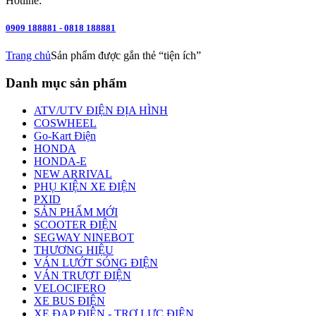
Hotline:
0909 188881 - 0818 188881
Trang chủ
Sản phẩm được gắn thẻ “tiện ích”
Danh mục sản phẩm
ATV/UTV ĐIỆN ĐỊA HÌNH
COSWHEEL
Go-Kart Điện
HONDA
HONDA-E
NEW ARRIVAL
PHỤ KIỆN XE ĐIỆN
PXID
SẢN PHẨM MỚI
SCOOTER ĐIỆN
SEGWAY NINEBOT
THƯƠNG HIỆU
VÁN LƯỚT SÓNG ĐIỆN
VÁN TRƯỢT ĐIỆN
VELOCIFERO
XE BUS ĐIỆN
XE ĐẠP ĐIỆN - TRỢ LỰC ĐIỆN