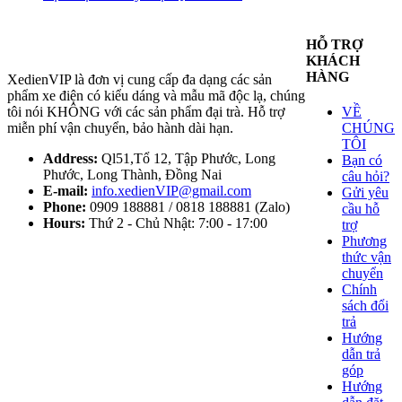
HỖ TRỢ
KHÁCH
HÀNG
XedienVIP là đơn vị cung cấp đa dạng các sản
phẩm xe điện có kiểu dáng và mẫu mã độc lạ, chúng
tôi nói KHÔNG với các sản phẩm đại trà. Hỗ trợ
VỀ
miễn phí vận chuyển, bảo hành dài hạn.
CHÚNG
TÔI
Address:
Ql51,Tổ 12, Tập Phước, Long
Bạn có
Phước, Long Thành, Đồng Nai
câu hỏi?
E-mail:
info.xedienVIP@gmail.com
Gửi yêu
Phone:
0909 188881 / 0818 188881 (Zalo)
cầu hỗ
Hours:
Thứ 2 - Chủ Nhật: 7:00 - 17:00
trợ
Phương
thức vận
chuyển
Chính
sách đổi
trả
Hướng
dẫn trả
góp
Hướng