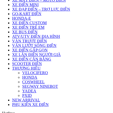
XE MÁY ĐIỆN – MOTO ĐIỆN
XE ĐIỆN MINI
XE ĐẠP ĐIỆN – TRỢ LỰC ĐIỆN
GO-KART ĐIỆN
HONDA-E
XE ĐIỆN CUSTOM
XE ĐIỆN TRẺ EM
XE BUS ĐIỆN
ATV/UTV ĐIỆN ĐỊA HÌNH
VÁN TRƯỢT ĐIỆN
VÁN LƯỚT SÓNG ĐIỆN
XE ĐIỆN GẤP GỌN
XE LĂN ĐIỆN NGƯỜI GIÀ
XE ĐIỆN CÂN BẰNG
SCOOTER ĐIỆN
THƯƠNG HIỆU
VELOCIFERO
HONDA
COSWHEEL
SEGWAY NINEBOT
YADEA
PXID
NEW ARRIVAL
PHỤ KIỆN XE ĐIỆN