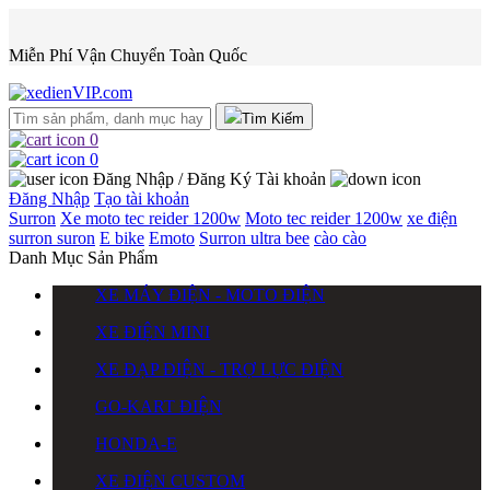
Miễn Phí Vận Chuyển Toàn Quốc
Tìm Kiếm
0
0
Đăng Nhập / Đăng Ký
Tài khoản
Đăng Nhập
Tạo tài khoản
Surron
Xe moto tec reider 1200w
Moto tec reider 1200w
xe điện
surron
suron
E bike
Emoto
Surron ultra bee
cào cào
Danh Mục Sản Phẩm
XE MÁY ĐIỆN - MOTO ĐIỆN
XE ĐIỆN MINI
XE ĐẠP ĐIỆN - TRỢ LỰC ĐIỆN
GO-KART ĐIỆN
HONDA-E
XE ĐIỆN CUSTOM