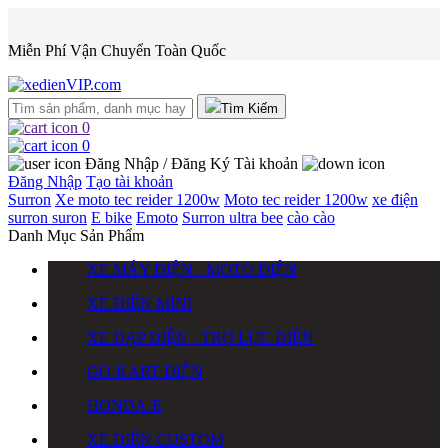
Miễn Phí Vận Chuyển Toàn Quốc
Tìm Kiếm
0
0
Đăng Nhập / Đăng Ký
Tài khoản
Đăng Nhập
Tạo tài khoản
Surron
Xe moto tec reider 1200w
Moto tec reider 1200w
xe điện
surron
suron
E bike
Emoto
Surron ultra bee
cào cào
Danh Mục Sản Phẩm
XE MÁY ĐIỆN - MOTO ĐIỆN
XE ĐIỆN MINI
XE ĐẠP ĐIỆN - TRỢ LỰC ĐIỆN
GO-KART ĐIỆN
HONDA-E
XE ĐIỆN CUSTOM