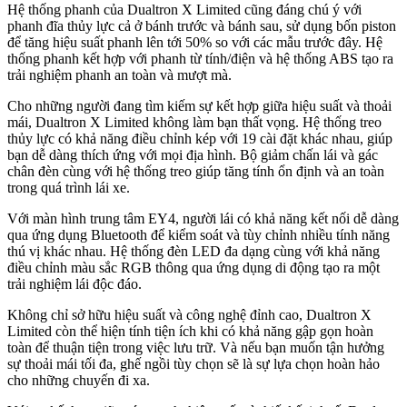
Hệ thống phanh của Dualtron X Limited cũng đáng chú ý với
phanh đĩa thủy lực cả ở bánh trước và bánh sau, sử dụng bốn piston
để tăng hiệu suất phanh lên tới 50% so với các mẫu trước đây. Hệ
thống phanh kết hợp với phanh từ tính/điện và hệ thống ABS tạo ra
trải nghiệm phanh an toàn và mượt mà.
Cho những người đang tìm kiếm sự kết hợp giữa hiệu suất và thoải
mái, Dualtron X Limited không làm bạn thất vọng. Hệ thống treo
thủy lực có khả năng điều chỉnh kép với 19 cài đặt khác nhau, giúp
bạn dễ dàng thích ứng với mọi địa hình. Bộ giảm chấn lái và gác
chân đèn cùng với hệ thống treo giúp tăng tính ổn định và an toàn
trong quá trình lái xe.
Với màn hình trung tâm EY4, người lái có khả năng kết nối dễ dàng
qua ứng dụng Bluetooth để kiểm soát và tùy chỉnh nhiều tính năng
thú vị khác nhau. Hệ thống đèn LED đa dạng cùng với khả năng
điều chỉnh màu sắc RGB thông qua ứng dụng di động tạo ra một
trải nghiệm lái độc đáo.
Không chỉ sở hữu hiệu suất và công nghệ đỉnh cao, Dualtron X
Limited còn thể hiện tính tiện ích khi có khả năng gập gọn hoàn
toàn để thuận tiện trong việc lưu trữ. Và nếu bạn muốn tận hưởng
sự thoải mái tối đa, ghế ngồi tùy chọn sẽ là sự lựa chọn hoàn hảo
cho những chuyến đi xa.