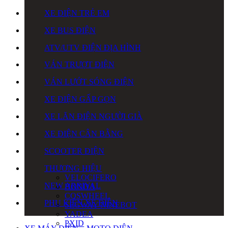
XE ĐIỆN TRẺ EM
XE BUS ĐIỆN
ATV/UTV ĐIỆN ĐỊA HÌNH
VÁN TRƯỢT ĐIỆN
VÁN LƯỚT SÓNG ĐIỆN
XE ĐIỆN GẤP GỌN
XE LĂN ĐIỆN NGƯỜI GIÀ
XE ĐIỆN CÂN BẰNG
SCOOTER ĐIỆN
THƯƠNG HIỆU
VELOCIFERO
NEW ARRIVAL
HONDA
COSWHEEL
PHỤ KIỆN XE ĐIỆN
SEGWAY NINEBOT
YADEA
PXID