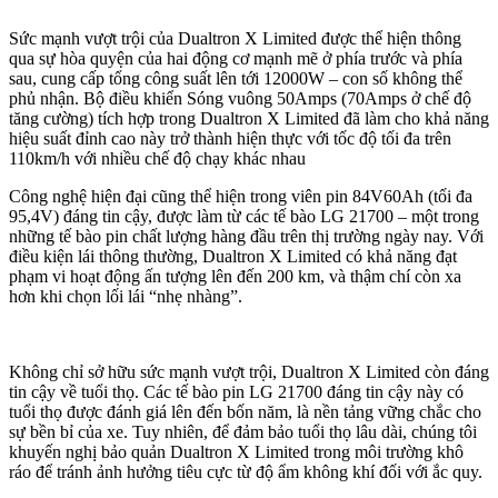
Sức mạnh vượt trội của Dualtron X Limited được thể hiện thông
qua sự hòa quyện của hai động cơ mạnh mẽ ở phía trước và phía
sau, cung cấp tổng công suất lên tới 12000W – con số không thể
phủ nhận. Bộ điều khiển Sóng vuông 50Amps (70Amps ở chế độ
tăng cường) tích hợp trong Dualtron X Limited đã làm cho khả năng
hiệu suất đỉnh cao này trở thành hiện thực với tốc độ tối đa trên
110km/h với nhiều chế độ chạy khác nhau
Công nghệ hiện đại cũng thể hiện trong viên pin 84V60Ah (tối đa
95,4V) đáng tin cậy, được làm từ các tế bào LG 21700 – một trong
những tế bào pin chất lượng hàng đầu trên thị trường ngày nay. Với
điều kiện lái thông thường, Dualtron X Limited có khả năng đạt
phạm vi hoạt động ấn tượng lên đến 200 km, và thậm chí còn xa
hơn khi chọn lối lái “nhẹ nhàng”.
Không chỉ sở hữu sức mạnh vượt trội, Dualtron X Limited còn đáng
tin cậy về tuổi thọ. Các tế bào pin LG 21700 đáng tin cậy này có
tuổi thọ được đánh giá lên đến bốn năm, là nền tảng vững chắc cho
sự bền bỉ của xe. Tuy nhiên, để đảm bảo tuổi thọ lâu dài, chúng tôi
khuyến nghị bảo quản Dualtron X Limited trong môi trường khô
ráo để tránh ảnh hưởng tiêu cực từ độ ẩm không khí đối với ắc quy.