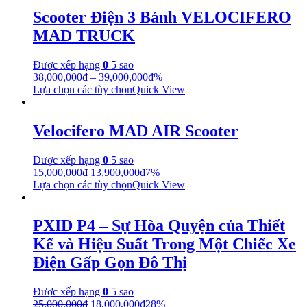
Scooter Điện 3 Bánh VELOCIFERO
MAD TRUCK
Được xếp hạng
0
5 sao
38,000,000
₫
–
39,000,000
₫
%
Lựa chọn các tùy chọn
Quick View
Velocifero MAD AIR Scooter
Được xếp hạng
0
5 sao
15,000,000
₫
13,900,000
₫
7%
Lựa chọn các tùy chọn
Quick View
PXID P4 – Sự Hòa Quyện của Thiết
Kế và Hiệu Suất Trong Một Chiếc Xe
Điện Gấp Gọn Đô Thị
Được xếp hạng
0
5 sao
25,000,000
₫
18,000,000
₫
28%