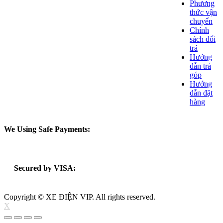
Phương
thức vận
chuyển
Chính
sách đổi
trả
Hướng
dẫn trả
góp
Hướng
dẫn đặt
hàng
We Using Safe Payments:
Secured by VISA:
Copyright © XE ĐIỆN VIP. All rights reserved.
X