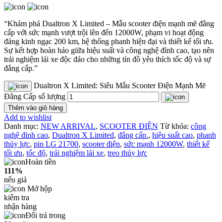
“Khám phá Dualtron X Limited – Mẫu scooter điện mạnh mẽ đẳng
cấp với sức mạnh vượt trội lên đến 12000W, phạm vi hoạt động
đáng kinh ngạc 200 km, hệ thống phanh hiện đại và thiết kế tối ưu.
Sự kết hợp hoàn hảo giữa hiệu suất và công nghệ đỉnh cao, tạo nên
trải nghiệm lái xe độc đáo cho những tín đồ yêu thích tốc độ và sự
đẳng cấp.”
Dualtron X Limited: Siêu Mẫu Scooter Điện Mạnh Mẽ
Đẳng Cấp số lượng
Thêm vào giỏ hàng
Add to wishlist
Danh mục:
NEW ARRIVAL
,
SCOOTER ĐIỆN
Từ khóa:
công
nghệ đỉnh cao
,
Dualtron X Limited
,
đẳng cấp.
,
hiệu suất cao
,
phanh
thủy lực
,
pin LG 21700
,
scooter điện
,
sức mạnh 12000W
,
thiết kế
tối ưu
,
tốc độ
,
trải nghiệm lái xe
,
treo thủy lực
Hoàn tiền
111%
nếu giả
Mở hộp
kiểm tra
nhận hàng
Đổi trả trong