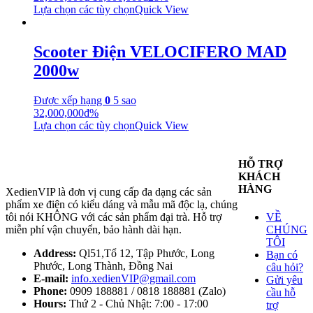
Lựa chọn các tùy chọn
Quick View
Scooter Điện VELOCIFERO MAD
2000w
Được xếp hạng
0
5 sao
32,000,000
₫
%
Lựa chọn các tùy chọn
Quick View
HỖ TRỢ
KHÁCH
HÀNG
XedienVIP là đơn vị cung cấp đa dạng các sản
phẩm xe điện có kiểu dáng và mẫu mã độc lạ, chúng
tôi nói KHÔNG với các sản phẩm đại trà. Hỗ trợ
VỀ
miễn phí vận chuyển, bảo hành dài hạn.
CHÚNG
TÔI
Address:
Ql51,Tổ 12, Tập Phước, Long
Bạn có
Phước, Long Thành, Đồng Nai
câu hỏi?
E-mail:
info.xedienVIP@gmail.com
Gửi yêu
Phone:
0909 188881 / 0818 188881 (Zalo)
cầu hỗ
Hours:
Thứ 2 - Chủ Nhật: 7:00 - 17:00
trợ