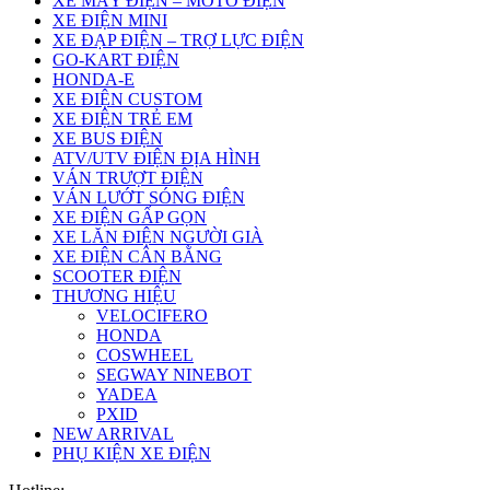
XE MÁY ĐIỆN – MOTO ĐIỆN
XE ĐIỆN MINI
XE ĐẠP ĐIỆN – TRỢ LỰC ĐIỆN
GO-KART ĐIỆN
HONDA-E
XE ĐIỆN CUSTOM
XE ĐIỆN TRẺ EM
XE BUS ĐIỆN
ATV/UTV ĐIỆN ĐỊA HÌNH
VÁN TRƯỢT ĐIỆN
VÁN LƯỚT SÓNG ĐIỆN
XE ĐIỆN GẤP GỌN
XE LĂN ĐIỆN NGƯỜI GIÀ
XE ĐIỆN CÂN BẰNG
SCOOTER ĐIỆN
THƯƠNG HIỆU
VELOCIFERO
HONDA
COSWHEEL
SEGWAY NINEBOT
YADEA
PXID
NEW ARRIVAL
PHỤ KIỆN XE ĐIỆN