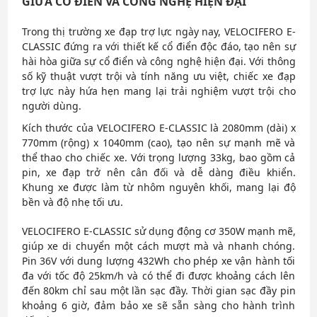
GIỮA CỔ ĐIỂN VÀ CÔNG NGHỆ HIỆN ĐẠI
Trong thị trường xe đạp trợ lực ngày nay, VELOCIFERO E-
CLASSIC đứng ra với thiết kế cổ điển độc đáo, tạo nên sự
hài hòa giữa sự cổ điển và công nghệ hiện đại. Với thông
số kỹ thuật vượt trội và tính năng ưu việt, chiếc xe đạp
trợ lực này hứa hẹn mang lại trải nghiệm vượt trội cho
người dùng.
Kích thước của VELOCIFERO E-CLASSIC là 2080mm (dài) x
770mm (rộng) x 1040mm (cao), tạo nên sự mạnh mẽ và
thể thao cho chiếc xe. Với trọng lượng 33kg, bao gồm cả
pin, xe đạp trở nên cân đối và dễ dàng điều khiển.
Khung xe được làm từ nhôm nguyên khối, mang lại độ
bền và độ nhẹ tối ưu.
VELOCIFERO E-CLASSIC sử dụng động cơ 350W mạnh mẽ,
giúp xe di chuyển một cách mượt mà và nhanh chóng.
Pin 36V với dung lượng 432Wh cho phép xe vận hành tối
đa với tốc độ 25km/h và có thể đi được khoảng cách lên
đến 80km chỉ sau một lần sạc đầy. Thời gian sạc đầy pin
khoảng 6 giờ, đảm bảo xe sẽ sẵn sàng cho hành trình