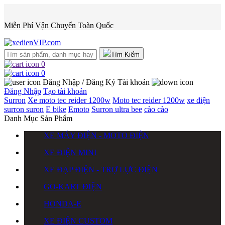
Miễn Phí Vận Chuyển Toàn Quốc
Tìm Kiếm
0
0
Đăng Nhập / Đăng Ký
Tài khoản
Đăng Nhập
Tạo tài khoản
Surron
Xe moto tec reider 1200w
Moto tec reider 1200w
xe điện
surron
suron
E bike
Emoto
Surron ultra bee
cào cào
Danh Mục Sản Phẩm
XE MÁY ĐIỆN - MOTO ĐIỆN
XE ĐIỆN MINI
XE ĐẠP ĐIỆN - TRỢ LỰC ĐIỆN
GO-KART ĐIỆN
HONDA-E
XE ĐIỆN CUSTOM