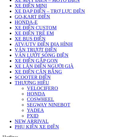
XE MÁY ĐIỆN – MOTO ĐIỆN
XE ĐIỆN MINI
XE ĐẠP ĐIỆN – TRỢ LỰC ĐIỆN
GO-KART ĐIỆN
HONDA-E
XE ĐIỆN CUSTOM
XE ĐIỆN TRẺ EM
XE BUS ĐIỆN
ATV/UTV ĐIỆN ĐỊA HÌNH
VÁN TRƯỢT ĐIỆN
VÁN LƯỚT SÓNG ĐIỆN
XE ĐIỆN GẤP GỌN
XE LĂN ĐIỆN NGƯỜI GIÀ
XE ĐIỆN CÂN BẰNG
SCOOTER ĐIỆN
THƯƠNG HIỆU
VELOCIFERO
HONDA
COSWHEEL
SEGWAY NINEBOT
YADEA
PXID
NEW ARRIVAL
PHỤ KIỆN XE ĐIỆN