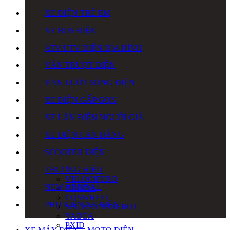
XE ĐIỆN TRẺ EM
XE BUS ĐIỆN
ATV/UTV ĐIỆN ĐỊA HÌNH
VÁN TRƯỢT ĐIỆN
VÁN LƯỚT SÓNG ĐIỆN
XE ĐIỆN GẤP GỌN
XE LĂN ĐIỆN NGƯỜI GIÀ
XE ĐIỆN CÂN BẰNG
SCOOTER ĐIỆN
THƯƠNG HIỆU
VELOCIFERO
NEW ARRIVAL
HONDA
COSWHEEL
PHỤ KIỆN XE ĐIỆN
SEGWAY NINEBOT
YADEA
PXID