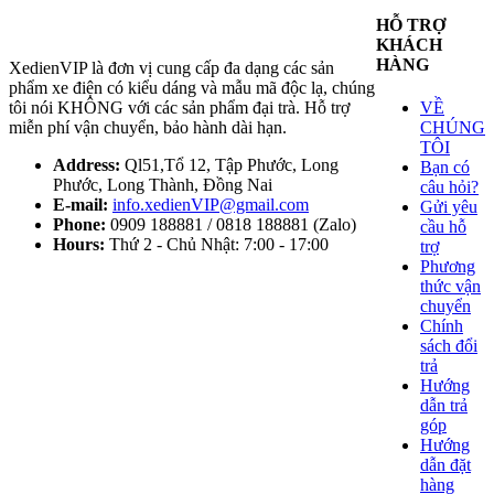
HỖ TRỢ
KHÁCH
HÀNG
XedienVIP là đơn vị cung cấp đa dạng các sản
phẩm xe điện có kiểu dáng và mẫu mã độc lạ, chúng
tôi nói KHÔNG với các sản phẩm đại trà. Hỗ trợ
VỀ
miễn phí vận chuyển, bảo hành dài hạn.
CHÚNG
TÔI
Address:
Ql51,Tổ 12, Tập Phước, Long
Bạn có
Phước, Long Thành, Đồng Nai
câu hỏi?
E-mail:
info.xedienVIP@gmail.com
Gửi yêu
Phone:
0909 188881 / 0818 188881 (Zalo)
cầu hỗ
Hours:
Thứ 2 - Chủ Nhật: 7:00 - 17:00
trợ
Phương
thức vận
chuyển
Chính
sách đổi
trả
Hướng
dẫn trả
góp
Hướng
dẫn đặt
hàng