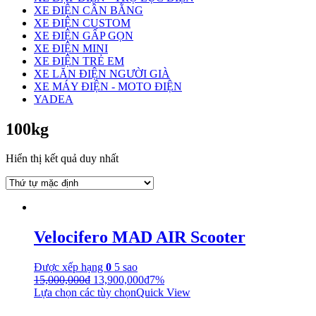
XE ĐIỆN CÂN BẰNG
XE ĐIỆN CUSTOM
XE ĐIỆN GẤP GỌN
XE ĐIỆN MINI
XE ĐIỆN TRẺ EM
XE LĂN ĐIỆN NGƯỜI GIÀ
XE MÁY ĐIỆN - MOTO ĐIỆN
YADEA
100kg
Hiển thị kết quả duy nhất
Velocifero MAD AIR Scooter
Được xếp hạng
0
5 sao
15,000,000
₫
13,900,000
₫
7%
Lựa chọn các tùy chọn
Quick View