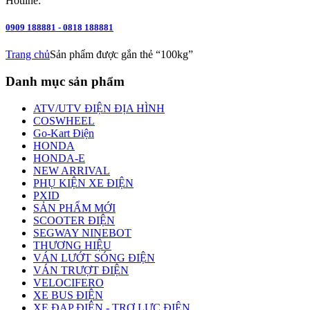
Hotline:
0909 188881 - 0818 188881
Trang chủ
Sản phẩm được gắn thẻ “100kg”
Danh mục sản phẩm
ATV/UTV ĐIỆN ĐỊA HÌNH
COSWHEEL
Go-Kart Điện
HONDA
HONDA-E
NEW ARRIVAL
PHỤ KIỆN XE ĐIỆN
PXID
SẢN PHẨM MỚI
SCOOTER ĐIỆN
SEGWAY NINEBOT
THƯƠNG HIỆU
VÁN LƯỚT SÓNG ĐIỆN
VÁN TRƯỢT ĐIỆN
VELOCIFERO
XE BUS ĐIỆN
XE ĐẠP ĐIỆN - TRỢ LỰC ĐIỆN