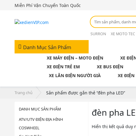
Miễn Phí Vận Chuyển Toàn Quốc
SURRON
XE MOTO TEC
Danh Mục Sản Phẩm
XE MÁY ĐIỆN – MOTO ĐIỆN
XE ĐIỆ
XE ĐIỆN TRẺ EM
XE BUS ĐIỆN
XE LĂN ĐIỆN NGƯỜI GIÀ
XE ĐIỆN
Trang chủ
Sản phẩm được gắn thẻ “đèn pha LED”
DANH MỤC SẢN PHẨM
đèn pha L
ATV/UTV ĐIỆN ĐỊA HÌNH
Hiển thị kết quả duy 
COSWHEEL