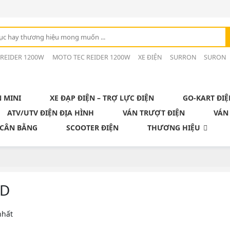
 REIDER 1200W
MOTO TEC REIDER 1200W
XE ĐIỆN
SURRON
SURON
N MINI
XE ĐẠP ĐIỆN – TRỢ LỰC ĐIỆN
GO-KART ĐIỆ
ATV/UTV ĐIỆN ĐỊA HÌNH
VÁN TRƯỢT ĐIỆN
VÁN
 CÂN BẰNG
SCOOTER ĐIỆN
THƯƠNG HIỆU
ED
nhất