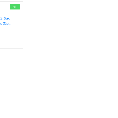
%
3: Sức
ộc đáo
đạp điện