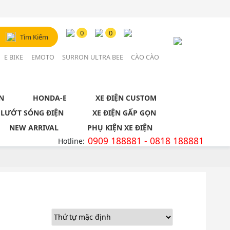
Đăng Nhập / Đăng Ký
0
0
Tìm Kiếm
Tài khoản
E BIKE
EMOTO
SURRON ULTRA BEE
CÀO CÀO
N
HONDA-E
XE ĐIỆN CUSTOM
 LƯỚT SÓNG ĐIỆN
XE ĐIỆN GẤP GỌN
NEW ARRIVAL
PHỤ KIỆN XE ĐIỆN
0909 188881 - 0818 188881
Hotline: