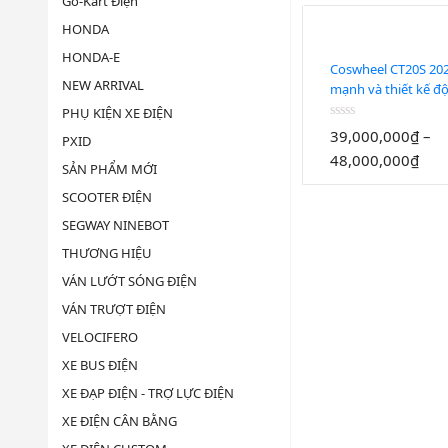
Go-Kart Điện
HONDA
HONDA-E
Coswheel CT20S 202
NEW ARRIVAL
mạnh và thiết kế đ
trong một chiếc xe 
PHỤ KIỆN XE ĐIỆN
trợ lực
Được
39,000,000
₫
–
PXID
xếp
48,000,000
₫
hạng
SẢN PHẨM MỚI
0
5
SCOOTER ĐIỆN
sao
SEGWAY NINEBOT
THƯƠNG HIỆU
VÁN LƯỚT SÓNG ĐIỆN
VÁN TRƯỢT ĐIỆN
VELOCIFERO
XE BUS ĐIỆN
XE ĐẠP ĐIỆN - TRỢ LỰC ĐIỆN
XE ĐIỆN CÂN BẰNG