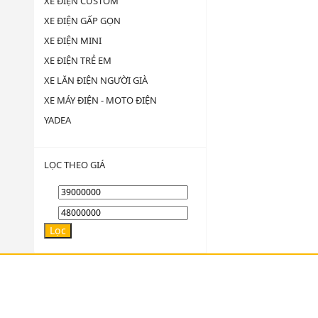
XE ĐIỆN CUSTOM
XE ĐIỆN GẤP GỌN
XE ĐIỆN MINI
XE ĐIỆN TRẺ EM
XE LĂN ĐIỆN NGƯỜI GIÀ
XE MÁY ĐIỆN - MOTO ĐIỆN
YADEA
LỌC THEO GIÁ
Giá
Giá
thấp
cao
Lọc
nhất
nhất