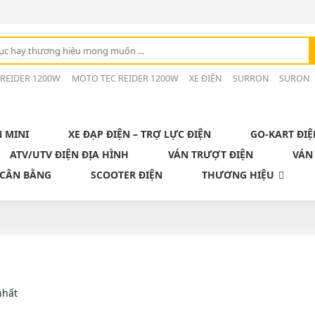
 REIDER 1200W
MOTO TEC REIDER 1200W
XE ĐIỆN
SURRON
SURON
N MINI
XE ĐẠP ĐIỆN – TRỢ LỰC ĐIỆN
GO-KART ĐIỆ
ATV/UTV ĐIỆN ĐỊA HÌNH
VÁN TRƯỢT ĐIỆN
VÁN
 CÂN BẰNG
SCOOTER ĐIỆN
THƯƠNG HIỆU
nhất