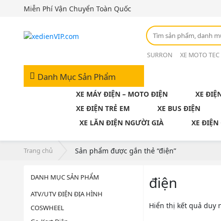
Miễn Phí Vận Chuyển Toàn Quốc
SURRON
XE MOTO TEC
Danh Mục Sản Phẩm
XE MÁY ĐIỆN – MOTO ĐIỆN
XE ĐIỆ
XE ĐIỆN TRẺ EM
XE BUS ĐIỆN
XE LĂN ĐIỆN NGƯỜI GIÀ
XE ĐIỆN
Trang chủ
Sản phẩm được gắn thẻ “điện”
DANH MỤC SẢN PHẨM
điện
ATV/UTV ĐIỆN ĐỊA HÌNH
Hiển thị kết quả duy 
COSWHEEL