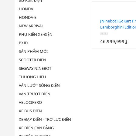
Go-Kart Điện
HONDA
HONDA-E
[Ninebot] GoKart P
NEW ARRIVAL
Lamborghini Editio
quyền Lamborghini
PHỤ KIỆN XE ĐIỆN
Được
46,999,999
₫
PXID
xếp
hạng
SẢN PHẨM MỚI
0
5
SCOOTER ĐIỆN
sao
SEGWAY NINEBOT
THƯƠNG HIỆU
VÁN LƯỚT SÓNG ĐIỆN
VÁN TRƯỢT ĐIỆN
VELOCIFERO
XE BUS ĐIỆN
XE ĐẠP ĐIỆN - TRỢ LỰC ĐIỆN
XE ĐIỆN CÂN BẰNG