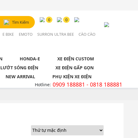
Đăng Nhập / Đăng Ký
0
0
Tìm Kiếm
Tài khoản
E BIKE
EMOTO
SURRON ULTRA BEE
CÀO CÀO
N
HONDA-E
XE ĐIỆN CUSTOM
 LƯỚT SÓNG ĐIỆN
XE ĐIỆN GẤP GỌN
NEW ARRIVAL
PHỤ KIỆN XE ĐIỆN
0909 188881 - 0818 188881
Hotline: