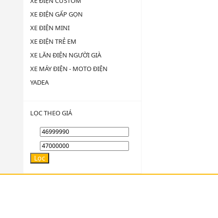
XE ĐIỆN CUSTOM
XE ĐIỆN GẤP GỌN
XE ĐIỆN MINI
XE ĐIỆN TRẺ EM
XE LĂN ĐIỆN NGƯỜI GIÀ
XE MÁY ĐIỆN - MOTO ĐIỆN
YADEA
LỌC THEO GIÁ
Giá
Giá
thấp
cao
Lọc
nhất
nhất