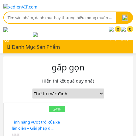
0
0
Đăng Nhập / Đăng Ký
Tài khoản
Danh Mục Sản Phẩm
gấp gọn
Hiển thị kết quả duy nhất
24%
Tính năng vượt trội của xe
lăn điện – Giải pháp di
chuyển thuận tiện cho