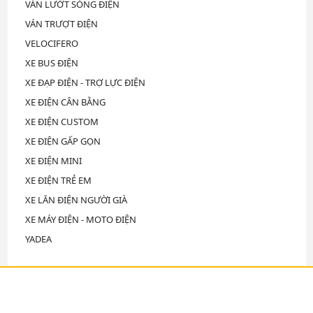
VÁN LƯỚT SÓNG ĐIỆN
VÁN TRƯỢT ĐIỆN
VELOCIFERO
XE BUS ĐIỆN
XE ĐẠP ĐIỆN - TRỢ LỰC ĐIỆN
XE ĐIỆN CÂN BẰNG
XE ĐIỆN CUSTOM
XE ĐIỆN GẤP GỌN
XE ĐIỆN MINI
XE ĐIỆN TRẺ EM
XE LĂN ĐIỆN NGƯỜI GIÀ
XE MÁY ĐIỆN - MOTO ĐIỆN
YADEA