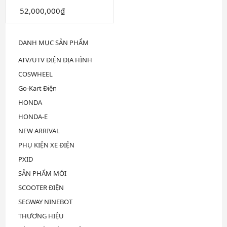
người khuyết tật
Được
52,000,000
₫
xếp
hạng
0
5
DANH MỤC SẢN PHẨM
sao
ATV/UTV ĐIỆN ĐỊA HÌNH
COSWHEEL
Go-Kart Điện
HONDA
HONDA-E
NEW ARRIVAL
PHỤ KIỆN XE ĐIỆN
PXID
SẢN PHẨM MỚI
SCOOTER ĐIỆN
SEGWAY NINEBOT
THƯƠNG HIỆU