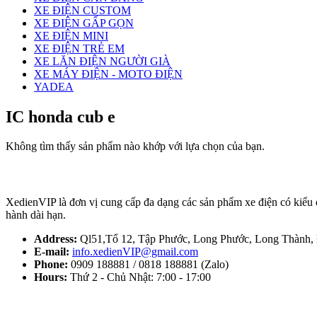
XE ĐIỆN CUSTOM
XE ĐIỆN GẤP GỌN
XE ĐIỆN MINI
XE ĐIỆN TRẺ EM
XE LĂN ĐIỆN NGƯỜI GIÀ
XE MÁY ĐIỆN - MOTO ĐIỆN
YADEA
IC honda cub e
Không tìm thấy sản phẩm nào khớp với lựa chọn của bạn.
XedienVIP là đơn vị cung cấp đa dạng các sản phẩm xe điện có kiểu
hành dài hạn.
Address:
Ql51,Tổ 12, Tập Phước, Long Phước, Long Thành,
E-mail:
info.xedienVIP@gmail.com
Phone:
0909 188881 / 0818 188881 (Zalo)
Hours:
Thứ 2 - Chủ Nhật: 7:00 - 17:00