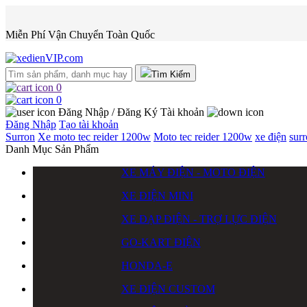
Miễn Phí Vận Chuyển Toàn Quốc
Tìm Kiếm
0
0
Đăng Nhập / Đăng Ký
Tài khoản
Đăng Nhập
Tạo tài khoản
Surron
Xe moto tec reider 1200w
Moto tec reider 1200w
xe điện
sur
Danh Mục Sản Phẩm
XE MÁY ĐIỆN - MOTO ĐIỆN
XE ĐIỆN MINI
XE ĐẠP ĐIỆN - TRỢ LỰC ĐIỆN
GO-KART ĐIỆN
HONDA-E
XE ĐIỆN CUSTOM