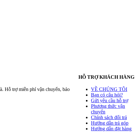
HỖ TRỢ KHÁCH HÀNG
à. Hỗ trợ miễn phí vận chuyển, bảo
VỀ CHÚNG TÔI
Bạn có câu hỏi?
Gửi yêu cầu hỗ trợ
Phương thức vận
chuyển
Chính sách đổi trả
Hướng dẫn trả góp
Hướng dẫn đặt hàng