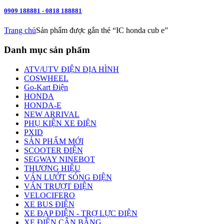
0909 188881 - 0818 188881
Trang chủ
Sản phẩm được gắn thẻ “IC honda cub e”
Danh mục sản phẩm
ATV/UTV ĐIỆN ĐỊA HÌNH
COSWHEEL
Go-Kart Điện
HONDA
HONDA-E
NEW ARRIVAL
PHỤ KIỆN XE ĐIỆN
PXID
SẢN PHẨM MỚI
SCOOTER ĐIỆN
SEGWAY NINEBOT
THƯƠNG HIỆU
VÁN LƯỚT SÓNG ĐIỆN
VÁN TRƯỢT ĐIỆN
VELOCIFERO
XE BUS ĐIỆN
XE ĐẠP ĐIỆN - TRỢ LỰC ĐIỆN
XE ĐIỆN CÂN BẰNG