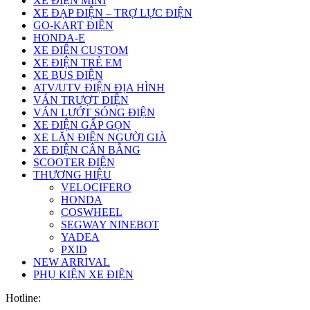
XE ĐIỆN MINI
XE ĐẠP ĐIỆN – TRỢ LỰC ĐIỆN
GO-KART ĐIỆN
HONDA-E
XE ĐIỆN CUSTOM
XE ĐIỆN TRẺ EM
XE BUS ĐIỆN
ATV/UTV ĐIỆN ĐỊA HÌNH
VÁN TRƯỢT ĐIỆN
VÁN LƯỚT SÓNG ĐIỆN
XE ĐIỆN GẤP GỌN
XE LĂN ĐIỆN NGƯỜI GIÀ
XE ĐIỆN CÂN BẰNG
SCOOTER ĐIỆN
THƯƠNG HIỆU
VELOCIFERO
HONDA
COSWHEEL
SEGWAY NINEBOT
YADEA
PXID
NEW ARRIVAL
PHỤ KIỆN XE ĐIỆN
Hotline: