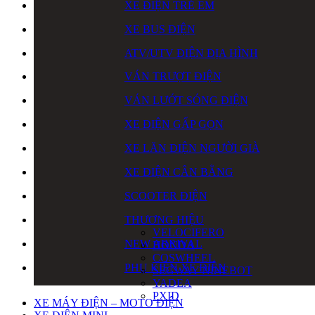
XE ĐIỆN TRẺ EM
XE BUS ĐIỆN
ATV/UTV ĐIỆN ĐỊA HÌNH
VÁN TRƯỢT ĐIỆN
VÁN LƯỚT SÓNG ĐIỆN
XE ĐIỆN GẤP GỌN
XE LĂN ĐIỆN NGƯỜI GIÀ
XE ĐIỆN CÂN BẰNG
SCOOTER ĐIỆN
THƯƠNG HIỆU
VELOCIFERO
NEW ARRIVAL
HONDA
COSWHEEL
PHỤ KIỆN XE ĐIỆN
SEGWAY NINEBOT
YADEA
PXID
XE MÁY ĐIỆN – MOTO ĐIỆN