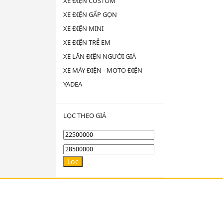
XE ĐIỆN CUSTOM
XE ĐIỆN GẤP GỌN
XE ĐIỆN MINI
XE ĐIỆN TRẺ EM
XE LĂN ĐIỆN NGƯỜI GIÀ
XE MÁY ĐIỆN - MOTO ĐIỆN
YADEA
LỌC THEO GIÁ
Giá
thấp
Giá
Lọc
nhất
cao
nhất