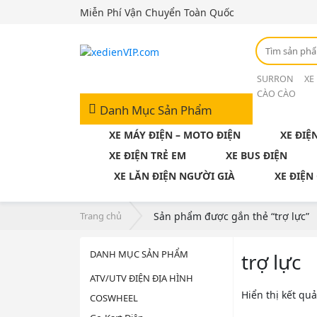
Miễn Phí Vận Chuyển Toàn Quốc
SURRON
XE
CÀO CÀO
Danh Mục Sản Phẩm
XE MÁY ĐIỆN – MOTO ĐIỆN
XE ĐIỆ
XE ĐIỆN TRẺ EM
XE BUS ĐIỆN
XE LĂN ĐIỆN NGƯỜI GIÀ
XE ĐIỆN
Trang chủ
Sản phẩm được gắn thẻ “trợ lực”
DANH MỤC SẢN PHẨM
trợ lực
ATV/UTV ĐIỆN ĐỊA HÌNH
Hiển thị kết qu
COSWHEEL