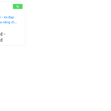
%
 – Xe đạp
đa năng cho
di chuyển
0
₫
–
0
₫