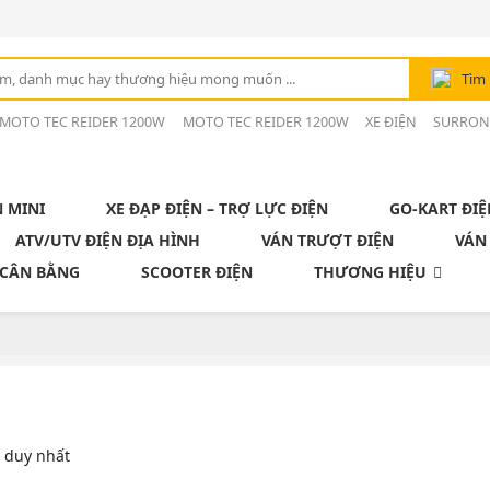
Tìm
 MOTO TEC REIDER 1200W
MOTO TEC REIDER 1200W
XE ĐIỆN
SURRO
N MINI
XE ĐẠP ĐIỆN – TRỢ LỰC ĐIỆN
GO-KART ĐIỆ
ATV/UTV ĐIỆN ĐỊA HÌNH
VÁN TRƯỢT ĐIỆN
VÁN
 CÂN BẰNG
SCOOTER ĐIỆN
THƯƠNG HIỆU
ả duy nhất