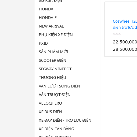
Go-Kart Điện
HONDA
HONDA-E
Coswheel T20
NEW ARRIVAL
điện trợ lực 
mọi nhu cầu 
PHỤ KIỆN XE ĐIỆN
Được
22,500,00
PXID
xếp
28,500,00
hạng
SẢN PHẨM MỚI
0
5
SCOOTER ĐIỆN
sao
SEGWAY NINEBOT
THƯƠNG HIỆU
VÁN LƯỚT SÓNG ĐIỆN
VÁN TRƯỢT ĐIỆN
VELOCIFERO
XE BUS ĐIỆN
XE ĐẠP ĐIỆN - TRỢ LỰC ĐIỆN
XE ĐIỆN CÂN BẰNG