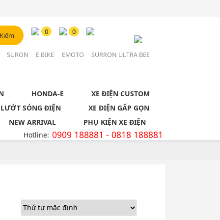
Đăng Nhập / Đăng Ký
0
0
 Kiếm
Tài khoản
N
SURON
E BIKE
EMOTO
SURRON ULTRA BEE
N
HONDA-E
XE ĐIỆN CUSTOM
 LƯỚT SÓNG ĐIỆN
XE ĐIỆN GẤP GỌN
NEW ARRIVAL
PHỤ KIỆN XE ĐIỆN
0909 188881 - 0818 188881
Hotline: