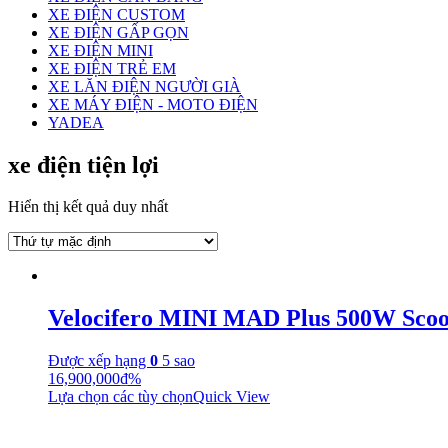
XE ĐIỆN CUSTOM
XE ĐIỆN GẤP GỌN
XE ĐIỆN MINI
XE ĐIỆN TRẺ EM
XE LĂN ĐIỆN NGƯỜI GIÀ
XE MÁY ĐIỆN - MOTO ĐIỆN
YADEA
xe điện tiện lợi
Hiển thị kết quả duy nhất
Velocifero MINI MAD Plus 500W Scoo
Được xếp hạng
0
5 sao
16,900,000
₫
%
Lựa chọn các tùy chọn
Quick View