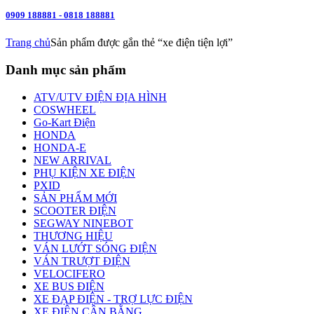
0909 188881 - 0818 188881
Trang chủ
Sản phẩm được gắn thẻ “xe điện tiện lợi”
Danh mục sản phẩm
ATV/UTV ĐIỆN ĐỊA HÌNH
COSWHEEL
Go-Kart Điện
HONDA
HONDA-E
NEW ARRIVAL
PHỤ KIỆN XE ĐIỆN
PXID
SẢN PHẨM MỚI
SCOOTER ĐIỆN
SEGWAY NINEBOT
THƯƠNG HIỆU
VÁN LƯỚT SÓNG ĐIỆN
VÁN TRƯỢT ĐIỆN
VELOCIFERO
XE BUS ĐIỆN
XE ĐẠP ĐIỆN - TRỢ LỰC ĐIỆN
XE ĐIỆN CÂN BẰNG