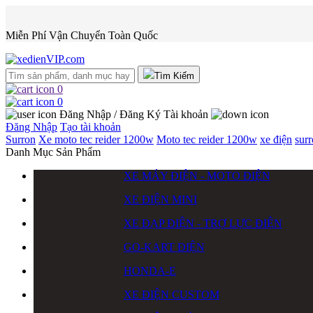
Miễn Phí Vận Chuyển Toàn Quốc
Tìm Kiếm
0
0
Đăng Nhập / Đăng Ký
Tài khoản
Đăng Nhập
Tạo tài khoản
Surron
Xe moto tec reider 1200w
Moto tec reider 1200w
xe điện
sur
Danh Mục Sản Phẩm
XE MÁY ĐIỆN - MOTO ĐIỆN
XE ĐIỆN MINI
XE ĐẠP ĐIỆN - TRỢ LỰC ĐIỆN
GO-KART ĐIỆN
HONDA-E
XE ĐIỆN CUSTOM