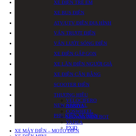
XE ĐIỆN TRẺ EM
XE BUS ĐIỆN
ATV/UTV ĐIỆN ĐỊA HÌNH
VÁN TRƯỢT ĐIỆN
VÁN LƯỚT SÓNG ĐIỆN
XE ĐIỆN GẤP GỌN
XE LĂN ĐIỆN NGƯỜI GIÀ
XE ĐIỆN CÂN BẰNG
SCOOTER ĐIỆN
THƯƠNG HIỆU
VELOCIFERO
NEW ARRIVAL
HONDA
COSWHEEL
PHỤ KIỆN XE ĐIỆN
SEGWAY NINEBOT
YADEA
PXID
XE MÁY ĐIỆN – MOTO ĐIỆN