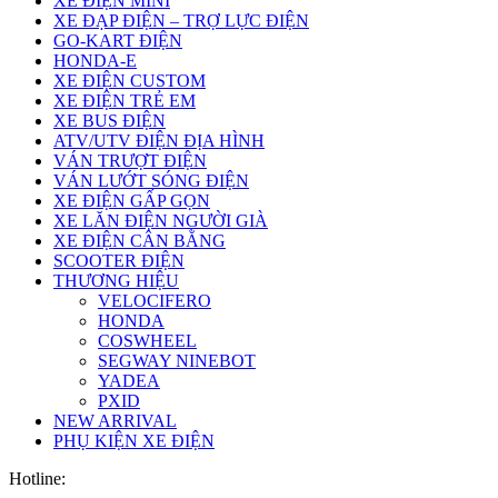
XE ĐIỆN MINI
XE ĐẠP ĐIỆN – TRỢ LỰC ĐIỆN
GO-KART ĐIỆN
HONDA-E
XE ĐIỆN CUSTOM
XE ĐIỆN TRẺ EM
XE BUS ĐIỆN
ATV/UTV ĐIỆN ĐỊA HÌNH
VÁN TRƯỢT ĐIỆN
VÁN LƯỚT SÓNG ĐIỆN
XE ĐIỆN GẤP GỌN
XE LĂN ĐIỆN NGƯỜI GIÀ
XE ĐIỆN CÂN BẰNG
SCOOTER ĐIỆN
THƯƠNG HIỆU
VELOCIFERO
HONDA
COSWHEEL
SEGWAY NINEBOT
YADEA
PXID
NEW ARRIVAL
PHỤ KIỆN XE ĐIỆN
Hotline: