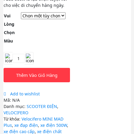
cho việc di chuyển hàng ngày.
Vui
Lòng
Chọn
Màu
Velocifero
MINI
MAD
Thêm Vào Giỏ Hàng
Plus
500W
Scooter
Add to wishlist
số
Mã:
N/A
lượng
Danh mục:
SCOOTER ĐIỆN
,
VELOCIFERO
Từ khóa:
Velocifero MINI MAD
Plus
,
xe đạp điện
,
xe điện 500W
,
xe điện cao cấp
,
xe điện chất