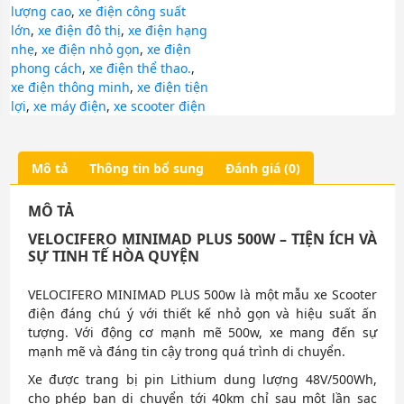
lượng cao
,
xe điện công suất
lớn
,
xe điện đô thị
,
xe điện hạng
nhẹ
,
xe điện nhỏ gọn
,
xe điện
phong cách
,
xe điện thể thao.
,
xe điện thông minh
,
xe điện tiện
lợi
,
xe máy điện
,
xe scooter điện
Mô tả
Thông tin bổ sung
Đánh giá (0)
MÔ TẢ
VELOCIFERO MINIMAD PLUS 500W – TIỆN ÍCH VÀ
SỰ TINH TẾ HÒA QUYỆN
VELOCIFERO MINIMAD PLUS 500w là một mẫu xe Scooter
điện đáng chú ý với thiết kế nhỏ gọn và hiệu suất ấn
tượng. Với động cơ mạnh mẽ 500w, xe mang đến sự
mạnh mẽ và đáng tin cậy trong quá trình di chuyển.
Xe được trang bị pin Lithium dung lượng 48V/500Wh,
cho phép bạn di chuyển tới 40km chỉ sau một lần sạc