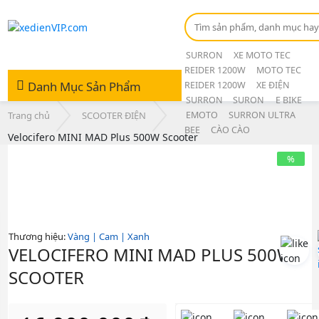
SURRON
XE MOTO TEC
REIDER 1200W
MOTO TEC
Danh Mục Sản Phẩm
REIDER 1200W
XE ĐIỆN
SURRON
SURON
E BIKE
Trang chủ
SCOOTER ĐIỆN
EMOTO
SURRON ULTRA
BEE
CÀO CÀO
Velocifero MINI MAD Plus 500W Scooter
%
Thương hiệu:
Vàng | Cam | Xanh
VELOCIFERO MINI MAD PLUS 500W
SCOOTER