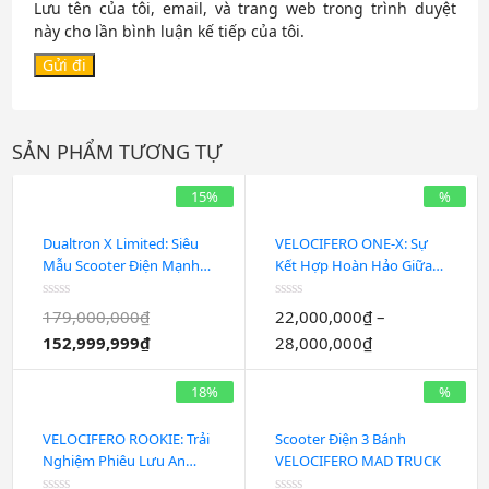
Lưu tên của tôi, email, và trang web trong trình duyệt
này cho lần bình luận kế tiếp của tôi.
SẢN PHẨM TƯƠNG TỰ
15%
%
Dualtron X Limited: Siêu
VELOCIFERO ONE-X: Sự
Mẫu Scooter Điện Mạnh
Kết Hợp Hoàn Hảo Giữa
Mẽ Đẳng Cấp
Công Suất Và Tiện Nghi
Trên Chiếc Scooter Điện
Được
Được
179,000,000
₫
22,000,000
₫
–
xếp
xếp
Đa Năng
152,999,999
₫
28,000,000
₫
hạng
hạng
0
0
5
5
sao
sao
18%
%
VELOCIFERO ROOKIE: Trải
Scooter Điện 3 Bánh
Nghiệm Phiêu Lưu An
VELOCIFERO MAD TRUCK
Toàn và Vui Vẻ với Xe Điện