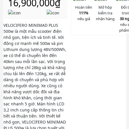
16,900,000
₫
Hoàn tiền
Mở hộp
Đổi 
111%
kiểm tra
tro
nếu giả
nhận hàng
30 n
nếu 
VELOCIFERO MINIMAD PLUS
phẩm 
500w là một mẫu scooter điện
nhỏ gọn, tiện ích và tinh tế. Với
động cơ mạnh mẽ 500w và pin
Lithium dung lượng 48V/500Wh,
xe có thể di chuyển lên đến
40km sau mỗi lần sạc. Với trọng
lượng nhẹ chỉ 28kg và khả năng
chịu tải lên đến 120kg, xe rất dễ
dàng di chuyển và phù hợp với
nhiều người dùng. Xe cũng có
khả năng vượt dốc đồi và địa
hình khó khăn, cùng thời gian
sạc nhanh 5 giờ. Màn hình LCD
3,2 inch cung cấp thông tin chi
tiết và thuận tiện. Với thiết kế
nhỏ gọn, VELOCIFERO MINIMAD
PLUS 500w là lựa chọn tuyệt vời