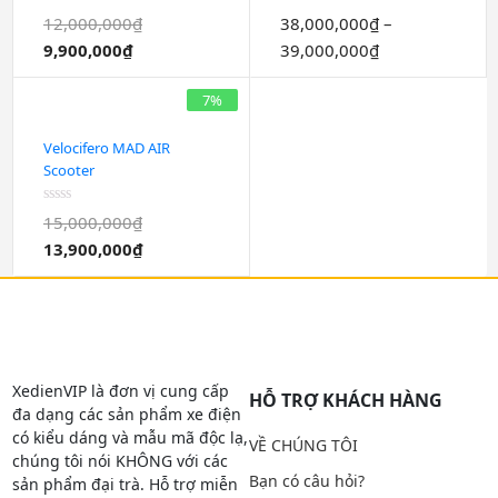
Thăng Bằng Trẻ Em
Được
Được
12,000,000
₫
38,000,000
₫
–
xếp
xếp
9,900,000
₫
39,000,000
₫
hạng
hạng
0
0
5
5
sao
sao
7%
Velocifero MAD AIR
Scooter
Được
15,000,000
₫
xếp
13,900,000
₫
hạng
0
5
sao
XedienVIP là đơn vị cung cấp
HỖ TRỢ KHÁCH HÀNG
đa dạng các sản phẩm xe điện
có kiểu dáng và mẫu mã độc lạ,
VỀ CHÚNG TÔI
chúng tôi nói KHÔNG với các
Bạn có câu hỏi?
sản phẩm đại trà. Hỗ trợ miễn