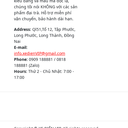
kiểu dáng và mẫu mã độc lạ,
chúng tôi nói KHÔNG với các sản
phẩm đại trà. Hỗ trợ miễn phí
vận chuyển, bảo hành dài hạn.
Address:
Ql51,Tổ 12, Tập Phước,
Long Phước, Long Thành, Đồng
Nai
E-mail:
info.xedienVIP@gmail.com
Phone:
0909 188881 / 0818
188881 (Zalo)
Hours:
Thứ 2 - Chủ Nhật: 7:00 -
17:00