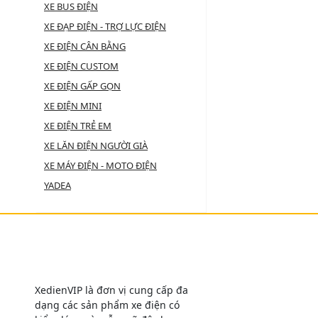
XE BUS ĐIỆN
XE ĐẠP ĐIỆN - TRỢ LỰC ĐIỆN
XE ĐIỆN CÂN BẰNG
XE ĐIỆN CUSTOM
XE ĐIỆN GẤP GỌN
XE ĐIỆN MINI
XE ĐIỆN TRẺ EM
XE LĂN ĐIỆN NGƯỜI GIÀ
XE MÁY ĐIỆN - MOTO ĐIỆN
YADEA
XedienVIP là đơn vị cung cấp đa
dạng các sản phẩm xe điện có