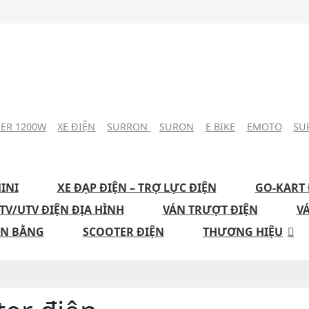
DER 1200W
XE ĐIỆN
SURRON
SURON
E BIKE
EMOTO
SU
INI
XE ĐẠP ĐIỆN – TRỢ LỰC ĐIỆN
GO-KART 
TV/UTV ĐIỆN ĐỊA HÌNH
VÁN TRƯỢT ĐIỆN
V
ÂN BẰNG
SCOOTER ĐIỆN
THƯƠNG HIỆU