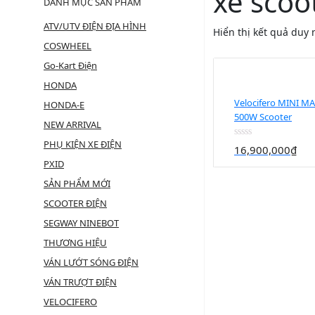
xe scoo
DANH MỤC SẢN PHẨM
ATV/UTV ĐIỆN ĐỊA HÌNH
Hiển thị kết quả duy 
COSWHEEL
Go-Kart Điện
HONDA
Velocifero MINI MA
HONDA-E
500W Scooter
NEW ARRIVAL
PHỤ KIỆN XE ĐIỆN
Được
16,900,000
₫
xếp
PXID
hạng
0
SẢN PHẨM MỚI
5
sao
SCOOTER ĐIỆN
SEGWAY NINEBOT
THƯƠNG HIỆU
VÁN LƯỚT SÓNG ĐIỆN
VÁN TRƯỢT ĐIỆN
VELOCIFERO