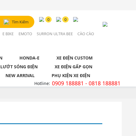
Đăng Nhập / Đăng Ký
0
0
Tìm Kiếm
Tài khoản
E BIKE
EMOTO
SURRON ULTRA BEE
CÀO CÀO
N
HONDA-E
XE ĐIỆN CUSTOM
 LƯỚT SÓNG ĐIỆN
XE ĐIỆN GẤP GỌN
NEW ARRIVAL
PHỤ KIỆN XE ĐIỆN
0909 188881 - 0818 188881
Hotline: