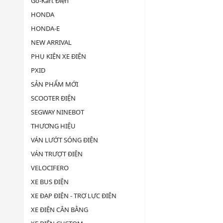
Go-Kart Điện
HONDA
HONDA-E
NEW ARRIVAL
PHỤ KIỆN XE ĐIỆN
PXID
SẢN PHẨM MỚI
SCOOTER ĐIỆN
SEGWAY NINEBOT
THƯƠNG HIỆU
VÁN LƯỚT SÓNG ĐIỆN
VÁN TRƯỢT ĐIỆN
VELOCIFERO
XE BUS ĐIỆN
XE ĐẠP ĐIỆN - TRỢ LỰC ĐIỆN
XE ĐIỆN CÂN BẰNG