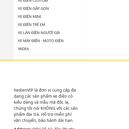
XE ĐIỆN CUSTOM
XE ĐIỆN GẤP GỌN
XE ĐIỆN MINI
XE ĐIỆN TRẺ EM
XE LĂN ĐIỆN NGƯỜI GIÀ
XE MÁY ĐIỆN - MOTO ĐIỆN
YADEA
XedienVIP là đơn vị cung cấp đa
dạng các sản phẩm xe điện có
kiểu dáng và mẫu mã độc lạ,
chúng tôi nói KHÔNG với các sản
phẩm đại trà. Hỗ trợ miễn phí
vận chuyển, bảo hành dài hạn.