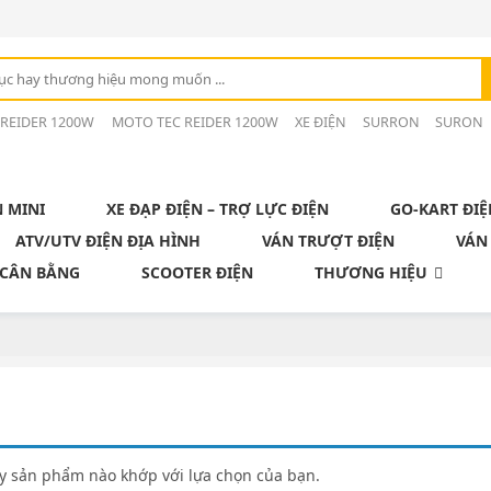
 REIDER 1200W
MOTO TEC REIDER 1200W
XE ĐIỆN
SURRON
SURON
N MINI
XE ĐẠP ĐIỆN – TRỢ LỰC ĐIỆN
GO-KART ĐIỆ
ATV/UTV ĐIỆN ĐỊA HÌNH
VÁN TRƯỢT ĐIỆN
VÁN
 CÂN BẰNG
SCOOTER ĐIỆN
THƯƠNG HIỆU
y sản phẩm nào khớp với lựa chọn của bạn.