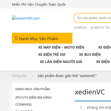
Miễn Phí Vận Chuyển Toàn Quốc
SURRON
XE MOTO TEC
Danh Mục Sản Phẩm
XE MÁY ĐIỆN – MOTO ĐIỆN
XE ĐIỆ
XE ĐIỆN TRẺ EM
XE BUS ĐIỆN
XE LĂN ĐIỆN NGƯỜI GIÀ
XE ĐIỆN
Trang chủ
Sản phẩm được gắn thẻ “xedienVC”
DANH MỤC SẢN PHẨM
xedienVC
ATV/UTV ĐIỆN ĐỊA HÌNH
COSWHEEL
Không tìm thấ