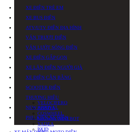
XE ĐIỆN TRẺ EM
XE BUS ĐIỆN
ATV/UTV ĐIỆN ĐỊA HÌNH
VÁN TRƯỢT ĐIỆN
VÁN LƯỚT SÓNG ĐIỆN
XE ĐIỆN GẤP GỌN
XE LĂN ĐIỆN NGƯỜI GIÀ
XE ĐIỆN CÂN BẰNG
SCOOTER ĐIỆN
THƯƠNG HIỆU
VELOCIFERO
NEW ARRIVAL
HONDA
COSWHEEL
PHỤ KIỆN XE ĐIỆN
SEGWAY NINEBOT
YADEA
PXID