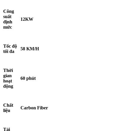
Công
suất
12KW
định
mức
Tốc độ
58 KM/H
tối đa
Thời
gian
60 phút
hoạt
động
Chất
Carbon Fiber
liệu
Tải