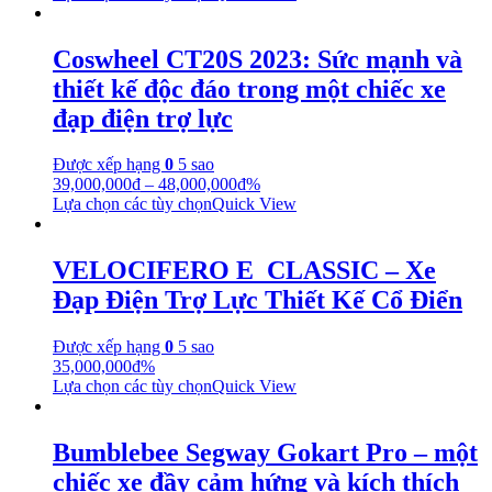
Coswheel CT20S 2023: Sức mạnh và
thiết kế độc đáo trong một chiếc xe
đạp điện trợ lực
Được xếp hạng
0
5 sao
39,000,000
₫
–
48,000,000
₫
%
Lựa chọn các tùy chọn
Quick View
VELOCIFERO E_CLASSIC – Xe
Đạp Điện Trợ Lực Thiết Kế Cổ Điển
Được xếp hạng
0
5 sao
35,000,000
₫
%
Lựa chọn các tùy chọn
Quick View
Bumblebee Segway Gokart Pro – một
chiếc xe đầy cảm hứng và kích thích