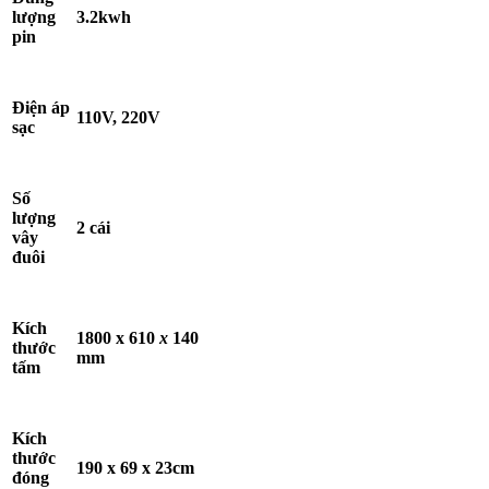
lượng
3.2kwh
pin
Điện áp
110V, 220V
sạc
Số
lượng
2 cái
vây
đuôi
Kích
1800 x 610
x
140
thước
mm
tấm
Kích
thước
190 x 69 x 23cm
đóng