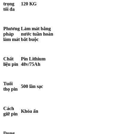
trọng
120 KG
tối đa
Phương
Làm mát bằng
pháp
nước tuần hoàn
làm mát
bắt buộc
Chất
Pin Lithium
liệu pin
48v/75Ah
Tuổi
500 lần sạc
thọ pin
Cách
Khóa ẩn
giữ pin
Dung