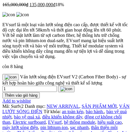
165,000,000
₫
135,000,000
₫
18%
EVsurf là một loại ván lướt sóng điện cao cấp, được thiết kế với tốc
độ cực đại lên tới 58km/h và thời gian hoạt động lên tới 60 phút.
Với bề mặt lướt làm từ sợi carbon fiber, hệ thống lưu trữ chống
nước và pin lithium-ion dual-safe, EVsurf mang lại hiệu suất lướt
sóng tuyệt vời và bảo vệ môi trường. Thiết kế modular system và
điều khiển không dây cũng mang đến sự tiện lợi và dễ dàng trong
việc vận chuyển và sử dụng.
còn 8 hàng
Ván lướt sóng điện EVsurf V2 (Carbon Fiber Body) - sự
kết hợp hoàn hảo giữa công nghệ và thiết kế số lượng
Thêm vào giỏ hàng
Add to wishlist
Mã:
Surfv2
Danh mục:
NEW ARRIVAL
,
SẢN PHẨM MỚI
,
VÁN
LƯỚT SÓNG ĐIỆN
Từ khóa:
an toàn kép
,
bảo hành.
,
bảo vệ quá
nhiệt
,
bảo vệ quá xả
,
điều khiển không dây
,
động cơ không chổi
than
,
Electric surfboard
,
EVsurf
,
hệ thống module
,
hiệu suất cao
,
máy lướt sóng điện
,
pin lithium-ion
,
sạc nhanh
,
thân thiện môi