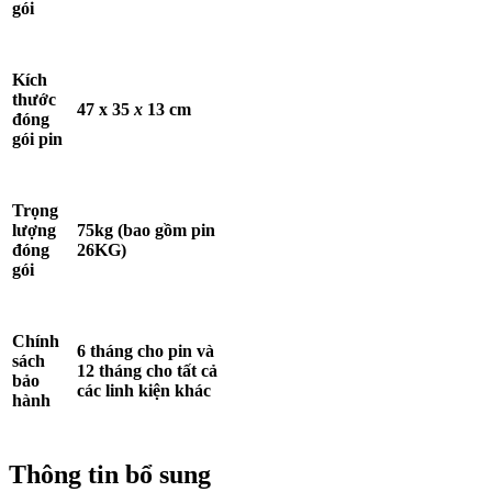
gói
Kích
thước
47 x 35
x
13 cm
đóng
gói pin
Trọng
lượng
75kg (bao gồm pin
đóng
26KG)
gói
Chính
6 tháng cho pin và
sách
12 tháng cho tất cả
bảo
các linh kiện khác
hành
Thông tin bổ sung