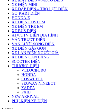
XE MÁY ĐIỆN – MOTO ĐIỆN
XE ĐIỆN MINI
XE ĐẠP ĐIỆN – TRỢ LỰC ĐIỆN
GO-KART ĐIỆN
HONDA-E
XE ĐIỆN CUSTOM
XE ĐIỆN TRẺ EM
XE BUS ĐIỆN
ATV/UTV ĐIỆN ĐỊA HÌNH
VÁN TRƯỢT ĐIỆN
VÁN LƯỚT SÓNG ĐIỆN
XE ĐIỆN GẤP GỌN
XE LĂN ĐIỆN NGƯỜI GIÀ
XE ĐIỆN CÂN BẰNG
SCOOTER ĐIỆN
THƯƠNG HIỆU
VELOCIFERO
HONDA
COSWHEEL
SEGWAY NINEBOT
YADEA
PXID
NEW ARRIVAL
PHỤ KIỆN XE ĐIỆN