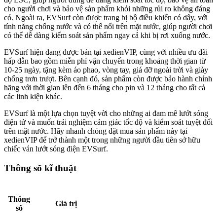
cho người chơi và bảo vệ sản phẩm khỏi những rủi ro không đáng
có. Ngoài ra, EVSurf còn được trang bị bộ điều khiển có dây, với
tính năng chống nước và có thể nổi trên mặt nước, giúp người chơi
có thể dễ dàng kiểm soát sản phẩm ngay cả khi bị rơi xuống nước.
EVSurf hiện đang được bán tại xedienVIP, cùng với nhiều ưu đãi
hấp dẫn bao gồm miễn phí vận chuyển trong khoảng thời gian từ
10-25 ngày, tặng kèm áo phao, vòng tay, giá đỡ ngoài trời và giày
chống trơn trượt. Bên cạnh đó, sản phẩm còn được bảo hành chính
hãng với thời gian lên đến 6 tháng cho pin và 12 tháng cho tất cả
các linh kiện khác.
EVSurf là một lựa chọn tuyệt vời cho những ai đam mê lướt sóng
điện tử và muốn trải nghiệm cảm giác tốc độ và kiểm soát tuyệt đối
trên mặt nước. Hãy nhanh chóng đặt mua sản phẩm này tại
xedienVIP để trở thành một trong những người đầu tiên sở hữu
chiếc ván lướt sóng điện EVSurf.
Thông số kĩ thuật
Thông
Giá trị
số