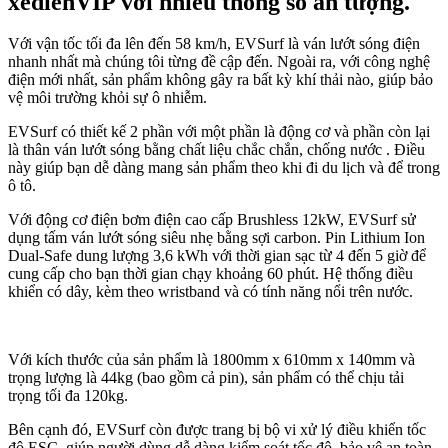
xedienVIP với nhiều thông số ấn tượng.
Với vận tốc tối đa lên đến 58 km/h, EVSurf là ván lướt sóng điện
nhanh nhất mà chúng tôi từng đề cập đến. Ngoài ra, với công nghệ
điện mới nhất, sản phẩm không gây ra bất kỳ khí thải nào, giúp bảo
vệ môi trường khỏi sự ô nhiễm.
EVSurf có thiết kế 2 phần với một phần là động cơ và phần còn lại
là thân ván lướt sóng bằng chất liệu chắc chắn, chống nước . Điều
này giúp bạn dễ dàng mang sản phẩm theo khi đi du lịch và để trong
ô tô.
Với động cơ điện bơm điện cao cấp Brushless 12kW, EVSurf sử
dụng tấm ván lướt sóng siêu nhẹ bằng sợi carbon. Pin Lithium Ion
Dual-Safe dung lượng 3,6 kWh với thời gian sạc từ 4 đến 5 giờ để
cung cấp cho bạn thời gian chạy khoảng 60 phút. Hệ thống điều
khiển có dây, kèm theo wristband và có tính năng nổi trên nước.
Với kích thước của sản phẩm là 1800mm x 610mm x 140mm và
trọng lượng là 44kg (bao gồm cả pin), sản phẩm có thể chịu tải
trọng tối đa 120kg.
Bên cạnh đó, EVSurf còn được trang bị bộ vi xử lý điều khiển tốc
độ ESC, giúp người dùng dễ dàng kiểm soát tốc độ, bảo vệ an toàn