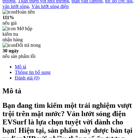
trường
,
Thân thiện với môi trường
,
thân ván carbon
,
tốc độ cực đại
,
ván lướt sóng
,
Ván lướt sóng điện
Hoàn tiền
111%
nếu giả
Mở hộp
kiểm tra
nhận hàng
Đổi trả trong
30 ngày
nếu sản phẩm lỗi
Mô tả
Thông tin bổ sung
Đánh giá (0)
Mô tả
Bạn đang tìm kiếm một trải nghiệm vượt
trội trên mặt nước? Ván lướt sóng điện
EVSurf là lựa chọn tuyệt vời dành cho
bạn! Hiện tại, sản phẩm này được bán tại